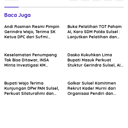
Baca Juga
Andi Rosman Resmi Pimpin
Buka Pelatihan TOT Paham
Gerindra Wajo, Terima SK
AI, Karo SDM Polda Sulsel :
Ketua DPC dari Sufmi
Lanjutkan Pelatihan dan
Dasco Ahmad
Edukasi Terhadap Pelajar di
Seluruh Wilayah Saudara
Keselamatan Penumpang
Dasko Kukuhkan Lima
Tak Bisa Ditawar, INSA
Bupati Masuk Perkuat
Minta Investigasi KM
Stuktur Gerindra Sulsel, AIA
Mutiara Sentosa II Objektif
Targetkan Konsolidasi
hingga Tingkat TPS
Bupati Wajo Terima
Golkar Sulsel Komitmen
Kunjungan DPW PAN Sulsel,
Rekrut Kader Murni dari
Perkuat Silaturahmi dan
Organisasi Pendiri dan
Sinergi Pembangunan
Didirikan
Daerah