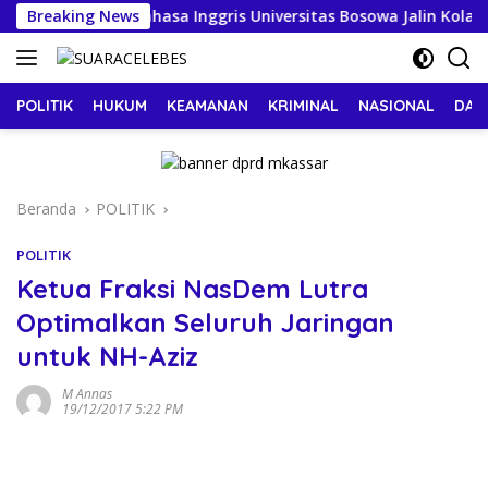
Langsung
 Pendidikan Bahasa Inggris Universitas Bosowa Jalin Kolaboras
Breaking News
ke
konten
POLITIK
HUKUM
KEAMANAN
KRIMINAL
NASIONAL
DAE
Beranda
POLITIK
POLITIK
Ketua Fraksi NasDem Lutra
Optimalkan Seluruh Jaringan
untuk NH-Aziz
M Annas
19/12/2017 5:22 PM