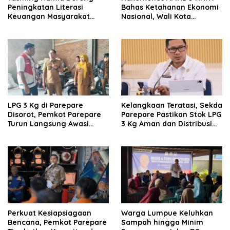
Peningkatan Literasi
Bahas Ketahanan Ekonomi
Keuangan Masyarakat
Nasional, Wali Kota
Lewat Program GENCARKAN
Parepare Perkuat
Kolaborasi dengan Dunia
Usaha
LPG 3 Kg di Parepare
Kelangkaan Teratasi, Sekda
Disorot, Pemkot Parepare
Parepare Pastikan Stok LPG
Turun Langsung Awasi
3 Kg Aman dan Distribusi
Distribusi Hingga Pengecer
Tetap Diawasi Ketat
Perkuat Kesiapsiagaan
Warga Lumpue Keluhkan
Bencana, Pemkot Parepare
Sampah hingga Minim