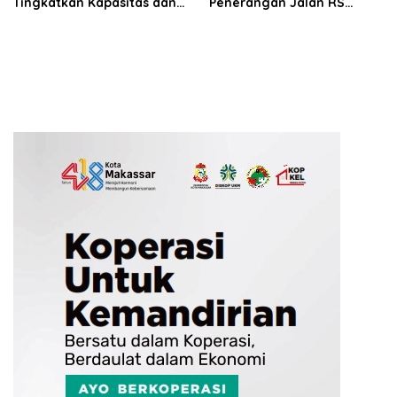
Tingkatkan Kapasitas dan
Penerangan Jalan RS
Kemampuan Manajerial
Ainum Habibie, Muhammad
TRC BPBD
Sadar Siap Perjuangkan
Aspirasi