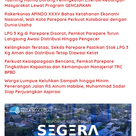
Tasming Hamid Dorong Peningkatan Literasi Keuangan
Masyarakat Lewat Program GENCARKAN
Rakerkonas APINDO XXXV Bahas Ketahanan Ekonomi
Nasional, Wali Kota Parepare Perkuat Kolaborasi dengan
Dunia Usaha
LPG 3 Kg di Parepare Disorot, Pemkot Parepare Turun
Langsung Awasi Distribusi Hingga Pengecer
Kelangkaan Teratasi, Sekda Parepare Pastikan Stok LPG 3
Kg Aman dan Distribusi Tetap Diawasi Ketat
Perkuat Kesiapsiagaan Bencana, Pemkot Parepare
Tingkatkan Kapasitas dan Kemampuan Manajerial TRC
BPBD
Warga Lumpue Keluhkan Sampah hingga Minim
Penerangan Jalan RS Ainum Habibie, Muhammad Sadar
Siap Perjuangkan Aspirasi