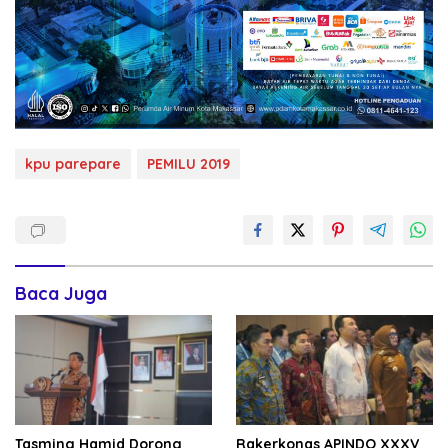
kpu parepare
PEMILU 2019
Baca Juga
Tasming Hamid Dorong
Rakerkonas APINDO XXXV