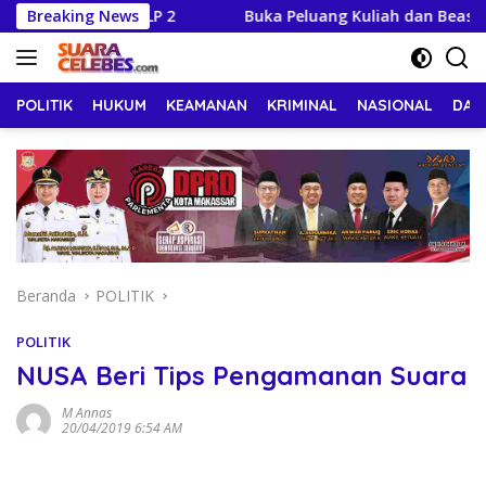
Langsung
ui Program PLP 2
Breaking News
Buka Peluang Kuliah dan Beasiswa Int
ke
konten
POLITIK
HUKUM
KEAMANAN
KRIMINAL
NASIONAL
DAE
Beranda
POLITIK
POLITIK
NUSA Beri Tips Pengamanan Suara
M Annas
20/04/2019 6:54 AM