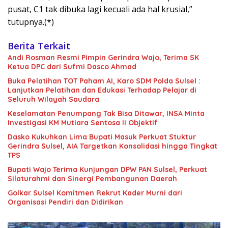
pusat, C1 tak dibuka lagi kecuali ada hal krusial,”
tutupnya.(*)
Berita Terkait
Andi Rosman Resmi Pimpin Gerindra Wajo, Terima SK
Ketua DPC dari Sufmi Dasco Ahmad
Buka Pelatihan TOT Paham AI, Karo SDM Polda Sulsel :
Lanjutkan Pelatihan dan Edukasi Terhadap Pelajar di
Seluruh Wilayah Saudara
Keselamatan Penumpang Tak Bisa Ditawar, INSA Minta
Investigasi KM Mutiara Sentosa II Objektif
Dasko Kukuhkan Lima Bupati Masuk Perkuat Stuktur
Gerindra Sulsel, AIA Targetkan Konsolidasi hingga Tingkat
TPS
Bupati Wajo Terima Kunjungan DPW PAN Sulsel, Perkuat
Silaturahmi dan Sinergi Pembangunan Daerah
Golkar Sulsel Komitmen Rekrut Kader Murni dari
Organisasi Pendiri dan Didirikan