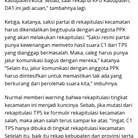
kabupaten/kota. Sebab, saat rekap di KPU Kabupaten,
DA1 ini jadi acuan,” tambahnya lagi.
Ketiga, katanya, saksi partai di rekapitulasi kecamatan
harus dikendalikan begitupula dengan anggota PPK
yang akan melakukan rekapitulasi. “Saksi resmi partai
punya kewenangan memveto hasil suara C1 dari TPS
yang dianggap bermasalah. Maka, caleg harus punya
jalur komunikasi bagus dengan mereka,” katanya.
“Selain itu, jalur komunikasi dengan anggota PPK
harus diintesifkan untuk memastikan tak ada yang
berkurang dari perolehab suara kita,” imbuhnya.
Nurmal memberi warning bahwa rekapitulasi tingkat
kecamatan ini menjadi kuncinya. Sebab, jika mutasi dari
rekapitulasi TPS ke formulir rekapitulasi kecamatan
salah, maka akan salah terus sampai ke atas. “Ingat, C1
TPS hanya dibuka di tingkat rekapitulasi kecamatan.
Setelah itu, baik itu rekap kebupaten dan provinsi serta