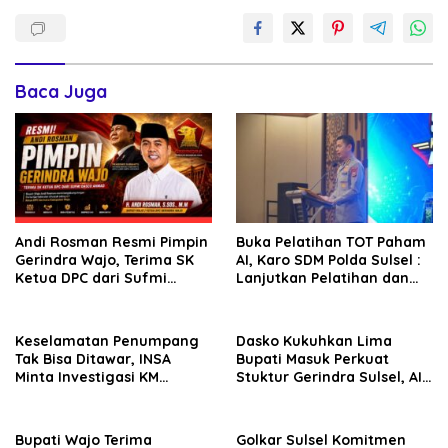
Baca Juga
Andi Rosman Resmi Pimpin
Buka Pelatihan TOT Paham
Gerindra Wajo, Terima SK
AI, Karo SDM Polda Sulsel :
Ketua DPC dari Sufmi
Lanjutkan Pelatihan dan
Dasco Ahmad
Edukasi Terhadap Pelajar di
Seluruh Wilayah Saudara
Keselamatan Penumpang
Dasko Kukuhkan Lima
Tak Bisa Ditawar, INSA
Bupati Masuk Perkuat
Minta Investigasi KM
Stuktur Gerindra Sulsel, AIA
Mutiara Sentosa II Objektif
Targetkan Konsolidasi
hingga Tingkat TPS
Bupati Wajo Terima
Golkar Sulsel Komitmen