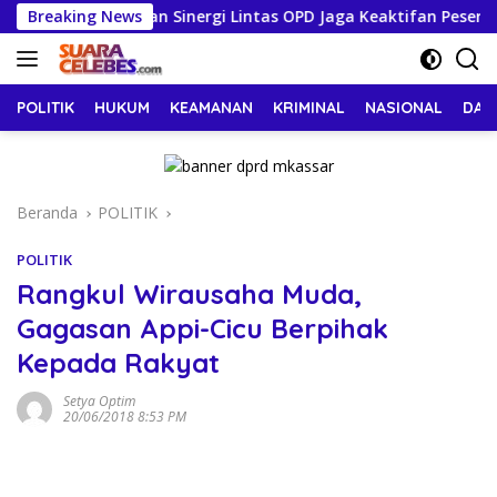
Langsung
sar Tekankan Sinergi Lintas OPD Jaga Keaktifan Peserta JKN
Breaking News
ke
konten
POLITIK
HUKUM
KEAMANAN
KRIMINAL
NASIONAL
DAE
Beranda
POLITIK
POLITIK
Rangkul Wirausaha Muda,
Gagasan Appi-Cicu Berpihak
Kepada Rakyat
Setya Optim
20/06/2018 8:53 PM