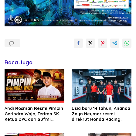
Baca Juga
Andi Rosman Resmi Pimpin
Usia baru 14 tahun, Ananda
Gerindra Wajo, Terima SK
Zayn Neymar resmi
Ketua DPC dari Sufmi
direkrut Honda Racing
Dasco Ahmad
Indonesia dan siap berlaga
di kelas bergengsi ITCR
1500 cc Kejurnas Balap