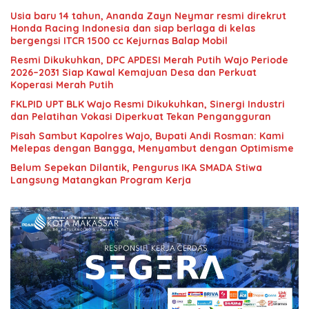
Usia baru 14 tahun, Ananda Zayn Neymar resmi direkrut
Honda Racing Indonesia dan siap berlaga di kelas
bergengsi ITCR 1500 cc Kejurnas Balap Mobil
Resmi Dikukuhkan, DPC APDESI Merah Putih Wajo Periode
2026–2031 Siap Kawal Kemajuan Desa dan Perkuat
Koperasi Merah Putih
FKLPID UPT BLK Wajo Resmi Dikukuhkan, Sinergi Industri
dan Pelatihan Vokasi Diperkuat Tekan Pengangguran
Pisah Sambut Kapolres Wajo, Bupati Andi Rosman: Kami
Melepas dengan Bangga, Menyambut dengan Optimisme
Belum Sepekan Dilantik, Pengurus IKA SMADA Stiwa
Langsung Matangkan Program Kerja