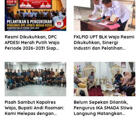
Mobil
Resmi Dikukuhkan, DPC
FKLPID UPT BLK Wajo Resmi
APDESI Merah Putih Wajo
Dikukuhkan, Sinergi
Periode 2026–2031 Siap
Industri dan Pelatihan
Kawal Kemajuan Desa dan
Vokasi Diperkuat Tekan
Perkuat Koperasi Merah
Pengangguran
Putih
Pisah Sambut Kapolres
Belum Sepekan Dilantik,
Wajo, Bupati Andi Rosman:
Pengurus IKA SMADA Stiwa
Kami Melepas dengan
Langsung Matangkan
Bangga, Menyambut
Program Kerja
dengan Optimisme