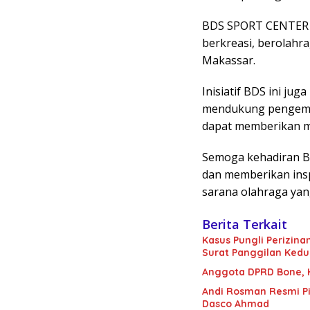
BDS SPORT CENTER d
berkreasi, berolahr
Makassar.
Inisiatif BDS ini j
mendukung pengemban
dapat memberikan m
Semoga kehadiran 
dan memberikan insp
sarana olahraga yan
Berita Terkait
Kasus Pungli Perizin
Surat Panggilan Kedu
Anggota DPRD Bone, H.
Andi Rosman Resmi Pi
Dasco Ahmad