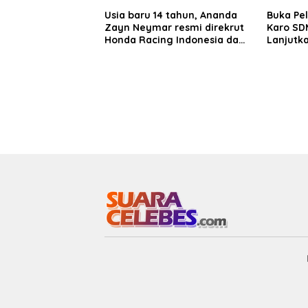
Usia baru 14 tahun, Ananda
Buka Pe
Zayn Neymar resmi direkrut
Karo SDM
Honda Racing Indonesia dan
Lanjutka
siap berlaga di kelas
Edukasi 
bergengsi ITCR 1500 cc
Seluruh
Kejurnas Balap Mobil