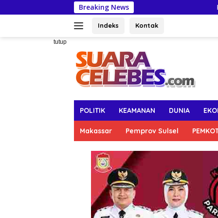
Langsung
Breaking News
Kendalikan Hiper
ke
konten
Indeks
Kontak
tutup
POLITIK
KEAMANAN
DUNIA
EKO
Makassar
Pemprov Sulsel
PEMKO