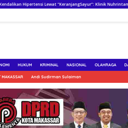
tensi Lewat “KeranjangSayur”: Klinik Nuhrintama Luncurkan Gru
NOMI
HUKUM
KRIMINAL
NASIONAL
OLAHRAGA
D
T MAKASSAR
Andi Sudirman Sulaiman