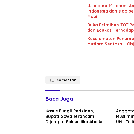
Usia baru 14 tahun, 
Indonesia dan siap be
Mobil
Buka Pelatihan TOT Pa
dan Edukasi Terhadap
Keselamatan Penumpan
Mutiara Sentosa II Obj
Komentar
Baca Juga
Kasus Pungli Perizinan,
Anggota
Bupati Gowa Terancam
Muslimin
Dijemput Paksa Jika Abaikan
UMI, Teli
Surat Panggilan Kedua
Penyidik