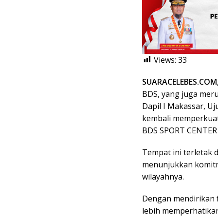
Views:
33
SUARACELEBES.COM
BDS, yang juga meru
Dapil I Makassar, U
kembali memperkuat
BDS SPORT CENTER p
Tempat ini terletak 
menunjukkan komitm
wilayahnya.
Dengan mendirikan f
lebih memperhatika