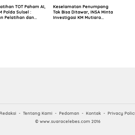
latihan TOT Paham AI,
Keselamatan Penumpang
 Polda Sulsel :
Tak Bisa Ditawar, INSA Minta
n Pelatihan dan
Investigasi KM Mutiara
Terhadap Pelajar di
Sentosa II Objektif
 Wilayah Saudara
Redaksi
Tentang Kami
Pedoman
Kontak
Privacy Polic
© www.suaracelebes.com 2016