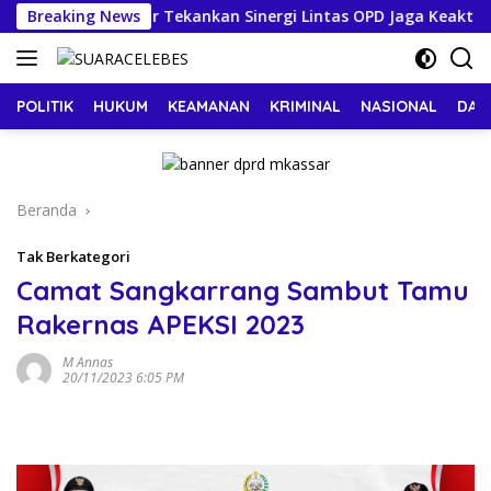
Langsung
, Sekda Makassar Tekankan Sinergi Lintas OPD Jaga Keaktifan
Breaking News
ke
konten
POLITIK
HUKUM
KEAMANAN
KRIMINAL
NASIONAL
DAE
Beranda
Tak Berkategori
Camat Sangkarrang Sambut Tamu
Rakernas APEKSI 2023
M Annas
20/11/2023 6:05 PM