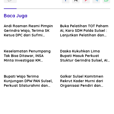
Baca Juga
Andi Rosman Resmi Pimpin
Buka Pelatihan TOT Paham
Gerindra Wajo, Terima SK
AI, Karo SDM Polda Sulsel :
Ketua DPC dari Sufmi
Lanjutkan Pelatihan dan
Dasco Ahmad
Edukasi Terhadap Pelajar di
Seluruh Wilayah Saudara
Keselamatan Penumpang
Dasko Kukuhkan Lima
Tak Bisa Ditawar, INSA
Bupati Masuk Perkuat
Minta Investigasi KM
Stuktur Gerindra Sulsel, AIA
Mutiara Sentosa II Objektif
Targetkan Konsolidasi
hingga Tingkat TPS
Bupati Wajo Terima
Golkar Sulsel Komitmen
Kunjungan DPW PAN Sulsel,
Rekrut Kader Murni dari
Perkuat Silaturahmi dan
Organisasi Pendiri dan
Sinergi Pembangunan
Didirikan
Daerah