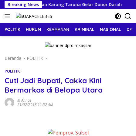
Langsung
inum Makassar dan Karang Taruna Gelar Donor Darah
Breaking News
ke
konten
POLITIK
HUKUM
KEAMANAN
KRIMINAL
NASIONAL
DAE
Beranda
POLITIK
POLITIK
Cuti Jadi Bupati, Cakka Kini
Bermarkas di Belopa Utara
M Annas
21/02/2018 11:52 AM