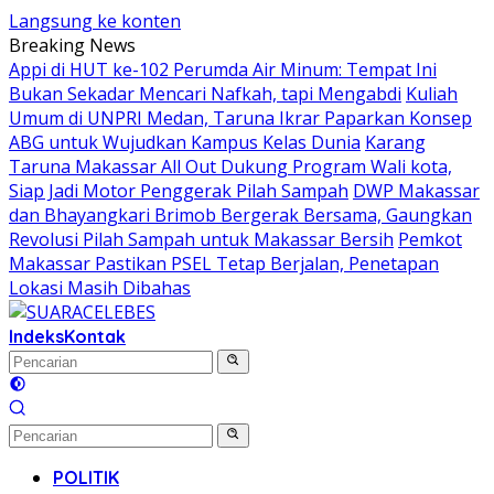
Langsung ke konten
Breaking News
Appi di HUT ke-102 Perumda Air Minum: Tempat Ini
Bukan Sekadar Mencari Nafkah, tapi Mengabdi
Kuliah
Umum di UNPRI Medan, Taruna Ikrar Paparkan Konsep
ABG untuk Wujudkan Kampus Kelas Dunia
Karang
Taruna Makassar All Out Dukung Program Wali kota,
Siap Jadi Motor Penggerak Pilah Sampah
DWP Makassar
dan Bhayangkari Brimob Bergerak Bersama, Gaungkan
Revolusi Pilah Sampah untuk Makassar Bersih
Pemkot
Makassar Pastikan PSEL Tetap Berjalan, Penetapan
Lokasi Masih Dibahas
Indeks
Kontak
POLITIK