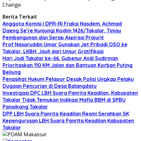
Change.
Berita Terkait
Anggota Komisi I DPR-RI Fraksi Nasdem, Achmad
Daeng Se’re Kunjungi Kodim 1426/Takalar, Tinjau
Pembangunan dan Serap Aspirasi Prajurit
Prof Nasaruddin Umar Gunakan Jet Pribadi OSO ke
Takalar, LKBH: Jauh dari Unsur Gratifikasi
Hari Jadi Takalar ke-66, Gubenur Andi Sudirman
Prioritaskan 110 KM Jalan dan Bantuan Korban Puting
Beliung
Penasihat Hukum Pelapor Desak Polisi Ungkap Pelaku
Dugaan Pencurian di Desa Balangdatu
Investigasi DPC LBH Suara Panrita Keadilan, Kabupaten
Takalar Tidak Temukan Indikasi Mafia BBM di SPBU
Panaikang Takalar
DPP LBH Suara Panrita Keadilan Resmi Serahkan SK
Kepengurusan LBH Suara Panrita Keadilan Kabupaten
Takalar