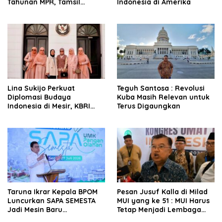
Tahunan MPR, Tamsil
Indonesia di Amerika
Linrung: Momentum
Membangun Solidaritas
Kepemimpinan Bangsa
Lina Sukijo Perkuat
Teguh Santosa : Revolusi
Diplomasi Budaya
Kuba Masih Relevan untuk
Indonesia di Mesir, KBRI
Terus Digaungkan
Kairo Dukung Kolaborasi
Fashion Muslim Bersama
Al-Azhar
Taruna Ikrar Kepala BPOM
Pesan Jusuf Kalla di Milad
Luncurkan SAPA SEMESTA
MUI yang ke 51 : MUI Harus
Jadi Mesin Baru
Tetap Menjadi Lembaga
Pendampingan UMKM
Pemberi Nasihat dan