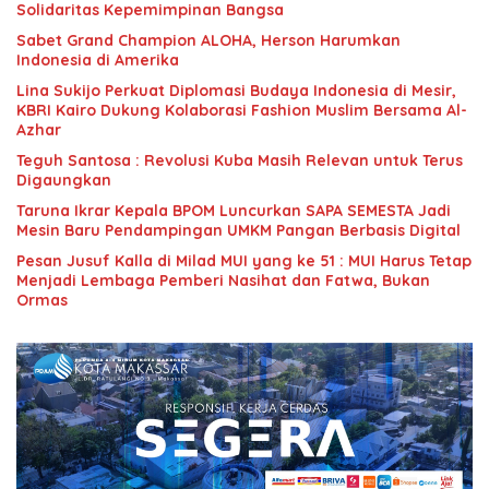
Solidaritas Kepemimpinan Bangsa
Sabet Grand Champion ALOHA, Herson Harumkan
Indonesia di Amerika
Lina Sukijo Perkuat Diplomasi Budaya Indonesia di Mesir,
KBRI Kairo Dukung Kolaborasi Fashion Muslim Bersama Al-
Azhar
Teguh Santosa : Revolusi Kuba Masih Relevan untuk Terus
Digaungkan
Taruna Ikrar Kepala BPOM Luncurkan SAPA SEMESTA Jadi
Mesin Baru Pendampingan UMKM Pangan Berbasis Digital
Pesan Jusuf Kalla di Milad MUI yang ke 51 : MUI Harus Tetap
Menjadi Lembaga Pemberi Nasihat dan Fatwa, Bukan
Ormas