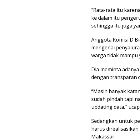
“Rata-rata itu karen
ke dalam itu pengeru
sehingga itu juga ya
Anggota Komisi D B
mengenai penyaluran
warga tidak mampu y
Dia meminta adanya 
dengan transparan da
“Masih banyak kata
sudah pindah tapi n
updating data,” ucap
Sedangkan untuk p
harus direalisasika
Makassar.