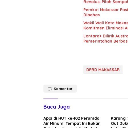
Revolusi Pilah Sampa
Pemkot Makassar Past
Dibahas
Wakil Wali Kota Makas
Komitmen Eliminasi AI
Lontara+ Dilirik Aust
Pemerintahan Berbasi
DPRD MAKASSAR
Komentar
Baca Juga
Appi di HUT ke-102 Perumda
Karang 
Air Minum: Tempat Ini Bukan
Out Duk