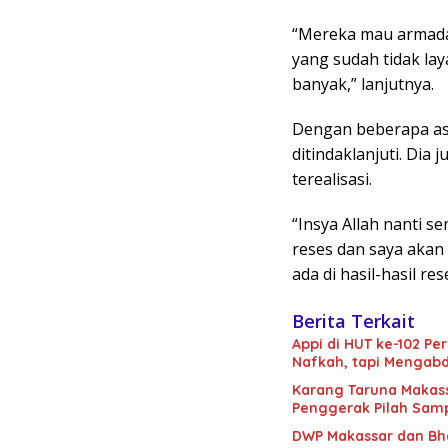
“Mereka mau armada
yang sudah tidak la
banyak,” lanjutnya.
Dengan beberapa as
ditindaklanjuti. Di
terealisasi.
“Insya Allah nanti se
reses dan saya akan
ada di hasil-hasil res
Berita Terkait
Appi di HUT ke-102 P
Nafkah, tapi Mengabd
Karang Taruna Makass
Penggerak Pilah Sam
DWP Makassar dan Bh