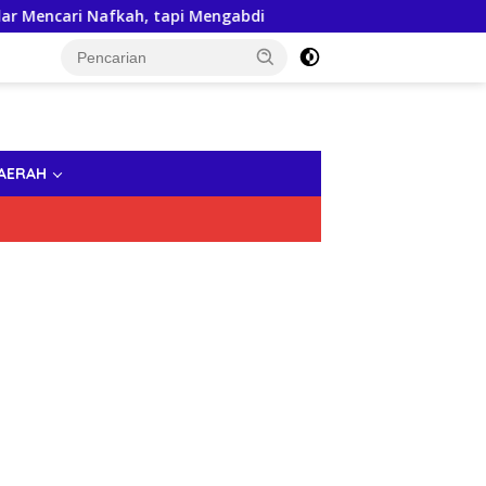
 Nafkah, tapi Mengabdi
Kuliah Umum di UNPRI Medan, 
AERAH