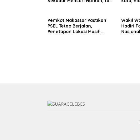
Sekadar Mencari Nafkah, tapi
kota, Si
Mengabdi
Pengger
Pemkot Makassar Pastikan
Wakil Wa
PSEL Tetap Berjalan,
Hadiri F
Penetapan Lokasi Masih
Nasiona
Dibahas
Komitme
TBC, dan