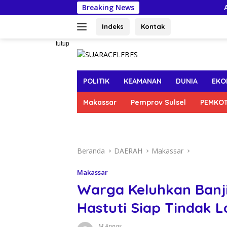
Langsung
Breaking News
Appi di HUT
ke
konten
Indeks
Kontak
tutup
POLITIK
KEAMANAN
DUNIA
EKO
Makassar
Pemprov Sulsel
PEMKO
Beranda
DAERAH
Makassar
Makassar
Warga Keluhkan Banj
Hastuti Siap Tindak L
M Annas