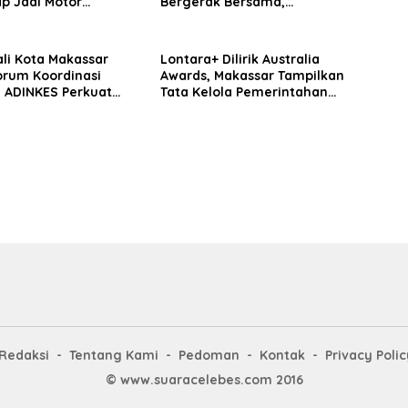
ap Jadi Motor
Bergerak Bersama,
ak Pilah Sampah
Gaungkan Revolusi Pilah
Sampah untuk Makassar
Bersih
li Kota Makassar
Lontara+ Dilirik Australia
orum Koordinasi
Awards, Makassar Tampilkan
l ADINKES Perkuat
Tata Kelola Pemerintahan
n Eliminasi AIDS,
Berbasis Digital
 Malaria
Redaksi
Tentang Kami
Pedoman
Kontak
Privacy Polic
© www.suaracelebes.com 2016