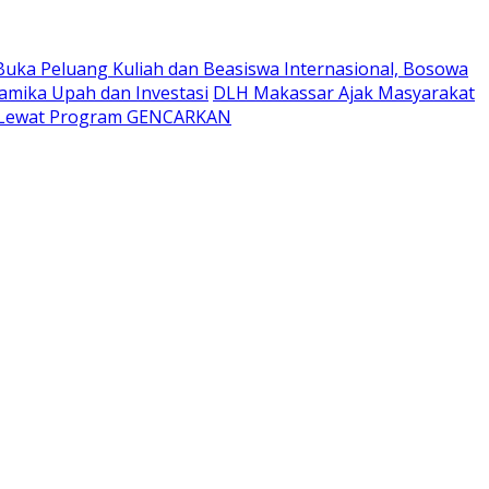
Buka Peluang Kuliah dan Beasiswa Internasional, Bosowa
namika Upah dan Investasi
DLH Makassar Ajak Masyarakat
t Lewat Program GENCARKAN