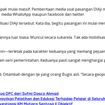
 tampak mulai massif. Pemberitaan media soal pasangan DIAj
up media WhatsApp maupun facebook dan twitter.
isasi DIAji tersebut. Kata dia, begitu pasangan ini mulai 
annya luar biasa. Muncul secara sukarela. Tak ada mobilisas
min—terletak pada karakter keduanya yang memang pejuang
 seni pemerintahan. Keduanya pasti sangat menghargai par
sli. Ditambah dengan Ije yang orang Bugis asli. “Secara ge
tua DPC dari Sufmi Dasco Ahmad
anjutkan Pelatihan dan Edukasi Terhadap Pelajar di Selur
estigasi KM Mutiara Sentosa II Objektif