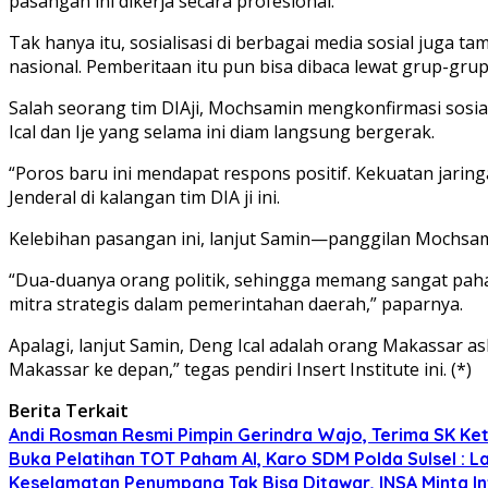
pasangan ini dikerja secara profesional.
Tak hanya itu, sosialisasi di berbagai media sosial juga
nasional. Pemberitaan itu pun bisa dibaca lewat grup-gr
Salah seorang tim DIAji, Mochsamin mengkonfirmasi sosial
Ical dan Ije yang selama ini diam langsung bergerak.
“Poros baru ini mendapat respons positif. Kekuatan jaring
Jenderal di kalangan tim DIA ji ini.
Kelebihan pasangan ini, lanjut Samin—panggilan Mochsa
“Dua-duanya orang politik, sehingga memang sangat paham
mitra strategis dalam pemerintahan daerah,” paparnya.
Apalagi, lanjut Samin, Deng Ical adalah orang Makassar a
Makassar ke depan,” tegas pendiri Insert Institute ini. (*)
Berita Terkait
Andi Rosman Resmi Pimpin Gerindra Wajo, Terima SK Ke
Buka Pelatihan TOT Paham AI, Karo SDM Polda Sulsel : L
Keselamatan Penumpang Tak Bisa Ditawar, INSA Minta Inv