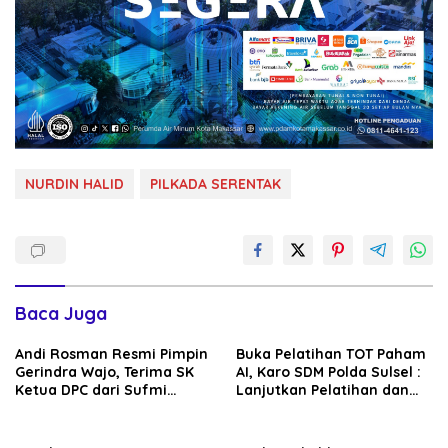
NURDIN HALID
PILKADA SERENTAK
Baca Juga
Andi Rosman Resmi Pimpin
Buka Pelatihan TOT Paham
Gerindra Wajo, Terima SK
AI, Karo SDM Polda Sulsel :
Ketua DPC dari Sufmi
Lanjutkan Pelatihan dan
Dasco Ahmad
Edukasi Terhadap Pelajar di
Seluruh Wilayah Saudara