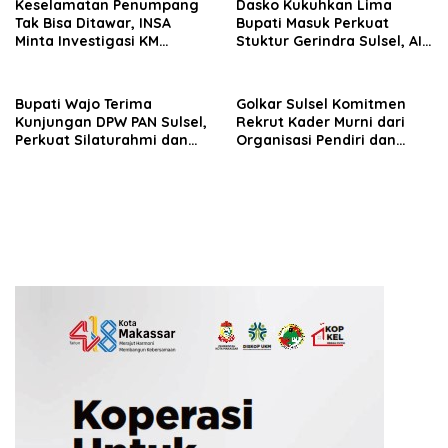
Keselamatan Penumpang
Dasko Kukuhkan Lima
Tak Bisa Ditawar, INSA
Bupati Masuk Perkuat
Minta Investigasi KM
Stuktur Gerindra Sulsel, AIA
Mutiara Sentosa II Objektif
Targetkan Konsolidasi
hingga Tingkat TPS
Bupati Wajo Terima
Golkar Sulsel Komitmen
Kunjungan DPW PAN Sulsel,
Rekrut Kader Murni dari
Perkuat Silaturahmi dan
Organisasi Pendiri dan
Sinergi Pembangunan
Didirikan
Daerah