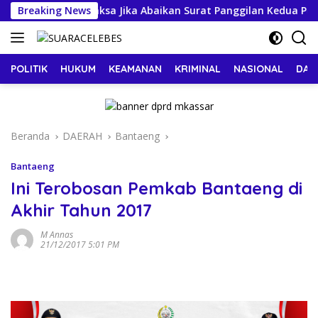
Langsung
m Dijemput Paksa Jika Abaikan Surat Panggilan Kedua Penyidik
Breaking News
ke
konten
POLITIK
HUKUM
KEAMANAN
KRIMINAL
NASIONAL
DAE
Beranda
DAERAH
Bantaeng
Bantaeng
Ini Terobosan Pemkab Bantaeng di
Akhir Tahun 2017
M Annas
21/12/2017 5:01 PM