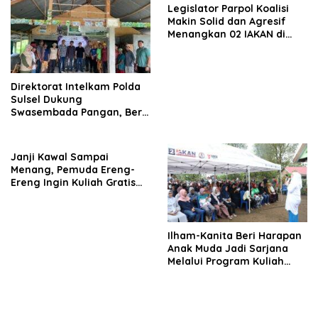
Legislator Parpol Koalisi
Makin Solid dan Agresif
Menangkan 02 IAKAN di
Pilkada Bantaeng
Direktorat Intelkam Polda
Sulsel Dukung
Swasembada Pangan, Beri
Solusi Masalah Petani
Bantaeng
Janji Kawal Sampai
Menang, Pemuda Ereng-
Ereng Ingin Kuliah Gratis
Sentuh Pesantren
Ilham-Kanita Beri Harapan
Anak Muda Jadi Sarjana
Melalui Program Kuliah
Gratis