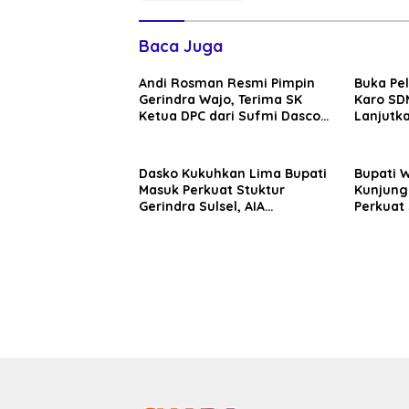
Baca Juga
Andi Rosman Resmi Pimpin
Buka Pe
Gerindra Wajo, Terima SK
Karo SDM
Ketua DPC dari Sufmi Dasco
Lanjutka
Ahmad
Edukasi 
Seluruh
Dasko Kukuhkan Lima Bupati
Bupati 
Masuk Perkuat Stuktur
Kunjung
Gerindra Sulsel, AIA
Perkuat 
Targetkan Konsolidasi
Sinergi
hingga Tingkat TPS
Daerah