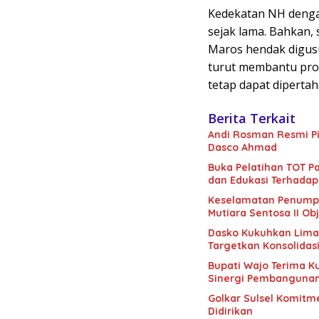
Kedekatan NH denga
sejak lama. Bahkan,
Maros hendak digusu
turut membantu pro
tetap dapat dipertah
Berita Terkait
Andi Rosman Resmi Pi
Dasco Ahmad
Buka Pelatihan TOT Pa
dan Edukasi Terhadap
Keselamatan Penumpan
Mutiara Sentosa II Obj
Dasko Kukuhkan Lima B
Targetkan Konsolidas
Bupati Wajo Terima K
Sinergi Pembanguna
Golkar Sulsel Komitme
Didirikan