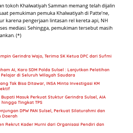
n tokoh Khalwatiyah Samman memang telah dijalin
 saat pemukiman pemuka Khalwatiyah di Patte’ne,
r karena pengerjaan lintasan rel kereta api, NH
ses mediasi. Sehingga, pemukiman tersebut masih
ankan. (*)
mpin Gerindra Wajo, Terima SK Ketua DPC dari Sufmi
ham AI, Karo SDM Polda Sulsel : Lanjutkan Pelatihan
 Pelajar di Seluruh Wilayah Saudara
g Tak Bisa Ditawar, INSA Minta Investigasi KM
ektif
upati Masuk Perkuat Stuktur Gerindra Sulsel, AIA
i hingga Tingkat TPS
unjungan DPW PAN Sulsel, Perkuat Silaturahmi dan
n Daerah
n Rekrut Kader Murni dari Organisasi Pendiri dan