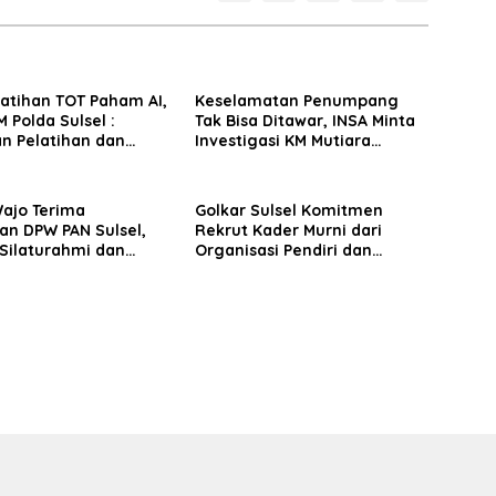
latihan TOT Paham AI,
Keselamatan Penumpang
 Polda Sulsel :
Tak Bisa Ditawar, INSA Minta
n Pelatihan dan
Investigasi KM Mutiara
Terhadap Pelajar di
Sentosa II Objektif
 Wilayah Saudara
Wajo Terima
Golkar Sulsel Komitmen
an DPW PAN Sulsel,
Rekrut Kader Murni dari
Silaturahmi dan
Organisasi Pendiri dan
 Pembangunan
Didirikan