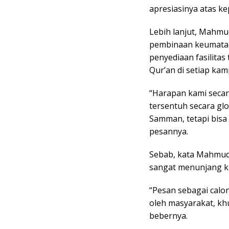
apresiasinya atas ke
Lebih lanjut, Mahm
pembinaan keumatan
penyediaan fasilitas
Qur’an di setiap ka
“Harapan kami seca
tersentuh secara gl
Samman, tetapi bisa 
pesannya.
Sebab, kata Mahmudi
sangat menunjang k
“Pesan sebagai cal
oleh masyarakat, kh
bebernya.