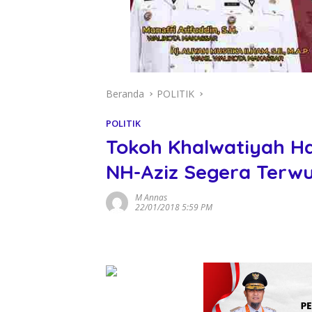
Beranda
POLITIK
POLITIK
Tokoh Khalwatiyah 
NH-Aziz Segera Terw
M Annas
22/01/2018 5:59 PM