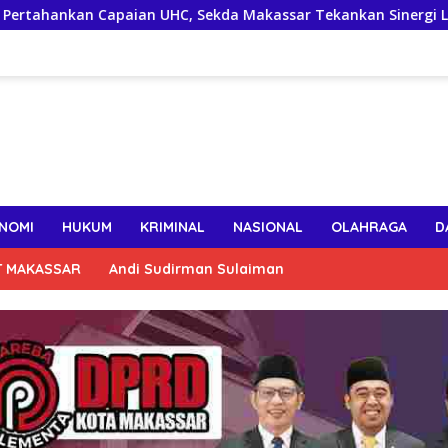
apaian UHC, Sekda Makassar Tekankan Sinergi Lintas OPD Jaga 
NOMI
HUKUM
KRIMINAL
NASIONAL
OLAHRAGA
D
T MAKASSAR
Andi Sudirman Sulaiman