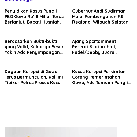
Penyidikan Kasus Pungli
Gubernur Andi Sudirman
PBG Gowa Rp1,8 Miliar Terus
Mulai Pembangunan RS
Berlanjut, Bupati Husniah
Regional Wilayah Selatan
Talenrang Bakal Diperiksa?
di Gowa, Target Rampung
2027
Berdasarkan Bukti-bukti
Ajang Sportainment
yang Valid, Keluarga Besar
Pererat Silaturahmi,
Yakin Ada Penyimpangan
Fadel/Debby Juarai
Moral antara Husniah
Turnamen De Rudal Padel
Talenrang dan BK
at Malino
Dugaan Korupsi di Gowa
Kasus Korupsi Perkimtan
Terus Bermunculan, Kali ini
Coreng Pemerintahan
Tipikor Polres Proses Kasus
Gowa, Ada Temuan Pungli
Rehabilitasi Masjid Agung
hingga Miliaran Mengalir
Syekh Yusuf
ke Oknum Pejabat