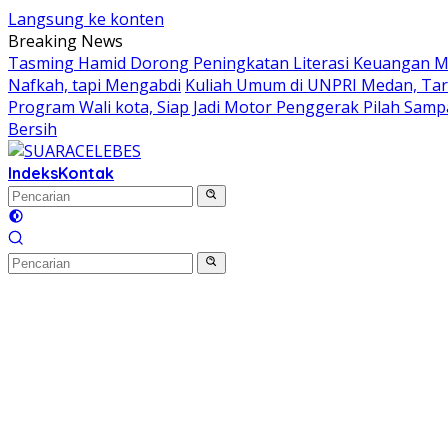
Langsung ke konten
Breaking News
Tasming Hamid Dorong Peningkatan Literasi Keuangan
Nafkah, tapi Mengabdi
Kuliah Umum di UNPRI Medan, Tar
Program Wali kota, Siap Jadi Motor Penggerak Pilah Sam
Bersih
Indeks
Kontak