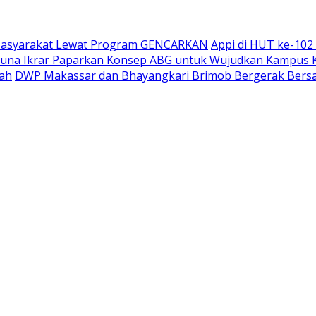
 Masyarakat Lewat Program GENCARKAN
Appi di HUT ke-102
una Ikrar Paparkan Konsep ABG untuk Wujudkan Kampus K
pah
DWP Makassar dan Bhayangkari Brimob Bergerak Bersa