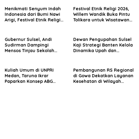
Menikmati Senyum Indah
Festival Etnik Religi 2026,
Indonesia dari Bumi Nawi
Willem Wandik Buka Pintu
Arigi, Festival Etnik Religi
Tolikara untuk Wisatawan
Tolikara Siap Digelar
Nusantara dan
Mancanegara
Gubernur Sulsel, Andi
Dewan Pengupahan Sulsel
Sudirman Dampingi
Kaji Strategi Banten Kelola
Mensos Tinjau Sekolah
Dinamika Upah dan
Rakyat Terintegrasi 3 di
Investasi
Sudiang, Tegaskan
Dukungan Pengembangan
Kuliah Umum di UNPRI
Pembangunan RS Regional
Program
Medan, Taruna Ikrar
di Gowa Dekatkan Layanan
Paparkan Konsep ABG
Kesehatan di Wilayah
untuk Wujudkan Kampus
Pegunungan
Kelas Dunia