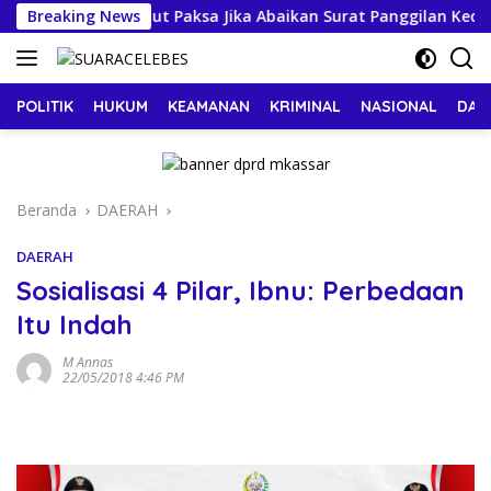
Langsung
Terancam Dijemput Paksa Jika Abaikan Surat Panggilan Kedua P
Breaking News
ke
konten
POLITIK
HUKUM
KEAMANAN
KRIMINAL
NASIONAL
DAE
Beranda
DAERAH
DAERAH
Sosialisasi 4 Pilar, Ibnu: Perbedaan
Itu Indah
M Annas
22/05/2018 4:46 PM