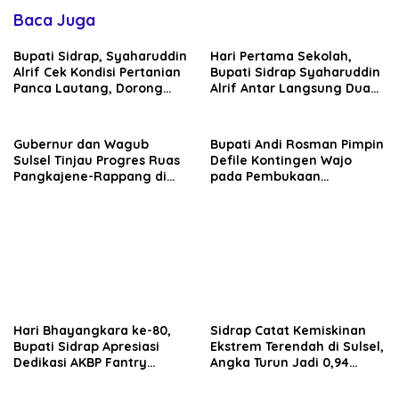
Baca Juga
Bupati Sidrap, Syaharuddin
Hari Pertama Sekolah,
Alrif Cek Kondisi Pertanian
Bupati Sidrap Syaharuddin
Panca Lautang, Dorong
Alrif Antar Langsung Dua
Pemanfaatan Air Danau
Anaknya
Sidenreng
Gubernur dan Wagub
Bupati Andi Rosman Pimpin
Sulsel Tinjau Progres Ruas
Defile Kontingen Wajo
Pangkajene-Rappang di
pada Pembukaan
Sidrap, Targetkan Segera
Porsenijar PGRI Sulsel 2026
Rampung untuk Dukung
Ekonomi Warga
Hari Bhayangkara ke-80,
Sidrap Catat Kemiskinan
Bupati Sidrap Apresiasi
Ekstrem Terendah di Sulsel,
Dedikasi AKBP Fantry
Angka Turun Jadi 0,94
Taherong
Persen