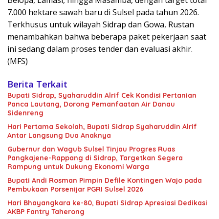
Belopa, Lamasi, hingga Masamba, dengan target total
7.000 hektare sawah baru di Sulsel pada tahun 2026.
Terkhusus untuk wilayah Sidrap dan Gowa, Rustan
menambahkan bahwa beberapa paket pekerjaan saat
ini sedang dalam proses tender dan evaluasi akhir.
(MFS)
Berita Terkait
Bupati Sidrap, Syaharuddin Alrif Cek Kondisi Pertanian
Panca Lautang, Dorong Pemanfaatan Air Danau
Sidenreng
Hari Pertama Sekolah, Bupati Sidrap Syaharuddin Alrif
Antar Langsung Dua Anaknya
Gubernur dan Wagub Sulsel Tinjau Progres Ruas
Pangkajene-Rappang di Sidrap, Targetkan Segera
Rampung untuk Dukung Ekonomi Warga
Bupati Andi Rosman Pimpin Defile Kontingen Wajo pada
Pembukaan Porsenijar PGRI Sulsel 2026
Hari Bhayangkara ke-80, Bupati Sidrap Apresiasi Dedikasi
AKBP Fantry Taherong