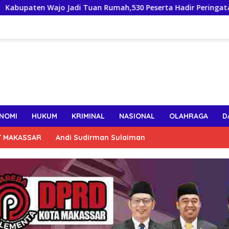
o Jadi Tuan Rumah,530 Peserta Hadir Peringatan HUT ke-23 PPA
NOMI
HUKUM
KRIMINAL
NASIONAL
OLAHRAGA
D
T MAKASSAR
Andi Sudirman Sulaiman