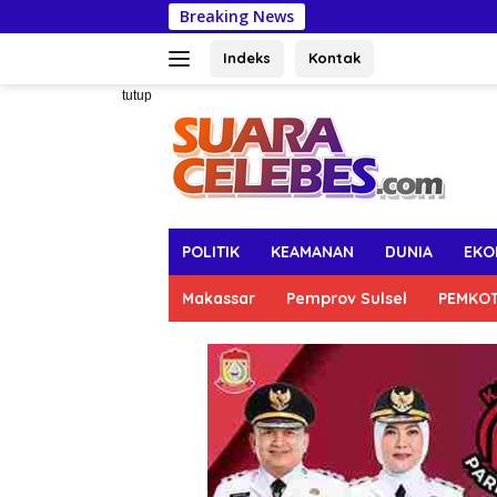
Langsung
Breaking News
Kabupaten Waj
ke
konten
Indeks
Kontak
tutup
POLITIK
KEAMANAN
DUNIA
EKO
Makassar
Pemprov Sulsel
PEMKO