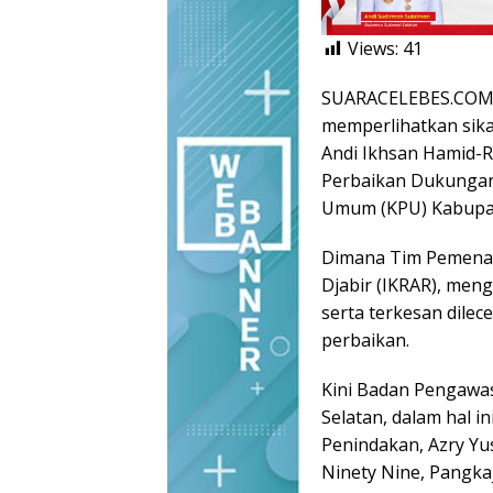
Views:
41
SUARACELEBES.COM, 
memperlihatkan sika
Andi Ikhsan Hamid-R
Perbaikan Dukungan 
Umum (KPU) Kabupat
Dimana Tim Pemenan
Djabir (IKRAR), men
serta terkesan dile
perbaikan.
Kini Badan Pengawas
Selatan, dalam hal i
Penindakan, Azry Yus
Ninety Nine, Pangkaj