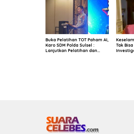
Buka Pelatihan TOT Paham AI,
Kesela
Karo SDM Polda Sulsel :
Tak Bisa
Lanjutkan Pelatihan dan
Investig
Edukasi Terhadap Pelajar di
Sentosa 
Seluruh Wilayah Saudara