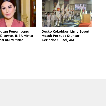
matan Penumpang
Dasko Kukuhkan Lima Bupati
 Ditawar, INSA Minta
Masuk Perkuat Stuktur
asi KM Mutiara
Gerindra Sulsel, AIA
II Objektif
Targetkan Konsolidasi
hingga Tingkat TPS