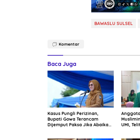
BAWASLU SULSEL
Komentar
Baca Juga
Kasus Pungli Perizinan,
Anggota
Bupati Gowa Terancam
Muslimin
Dijemput Paksa Jika Abaikan
UMI, Teli
Surat Panggilan Kedua
Penyidik