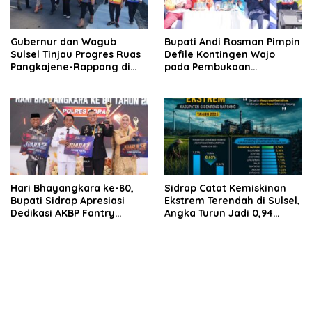
Gubernur dan Wagub
Bupati Andi Rosman Pimpin
Sulsel Tinjau Progres Ruas
Defile Kontingen Wajo
Pangkajene-Rappang di
pada Pembukaan
Sidrap, Targetkan Segera
Porsenijar PGRI Sulsel 2026
Rampung untuk Dukung
Ekonomi Warga
Hari Bhayangkara ke-80,
Sidrap Catat Kemiskinan
Bupati Sidrap Apresiasi
Ekstrem Terendah di Sulsel,
Dedikasi AKBP Fantry
Angka Turun Jadi 0,94
Taherong
Persen