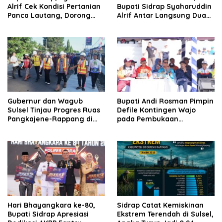
Alrif Cek Kondisi Pertanian
Bupati Sidrap Syaharuddin
Panca Lautang, Dorong
Alrif Antar Langsung Dua
Pemanfaatan Air Danau
Anaknya
Sidenreng
Gubernur dan Wagub
Bupati Andi Rosman Pimpin
Sulsel Tinjau Progres Ruas
Defile Kontingen Wajo
Pangkajene-Rappang di
pada Pembukaan
Sidrap, Targetkan Segera
Porsenijar PGRI Sulsel 2026
Rampung untuk Dukung
Ekonomi Warga
Hari Bhayangkara ke-80,
Sidrap Catat Kemiskinan
Bupati Sidrap Apresiasi
Ekstrem Terendah di Sulsel,