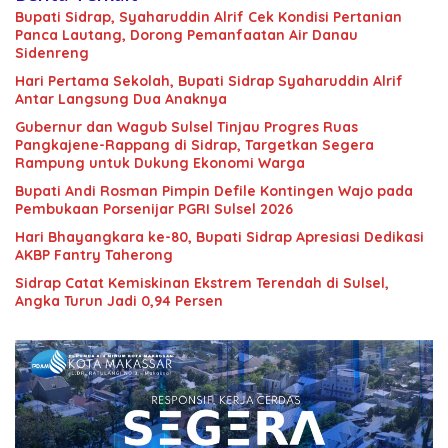
Bupati Sidrap, Syaharuddin Alrif Cek Kondisi Pertanian
Panca Lautang, Dorong Pemanfaatan Air Danau
Sidenreng
Hari Pertama Sekolah, Bupati Sidrap Syaharuddin Alrif
Antar Langsung Dua Anaknya
Gubernur dan Wagub Sulsel Tinjau Progres Ruas
Pangkajene-Rappang di Sidrap, Targetkan Segera
Rampung untuk Dukung Ekonomi Warga
Bupati Andi Rosman Pimpin Defile Kontingen Wajo pada
Pembukaan Porsenijar PGRI Sulsel 2026
Hari Bhayangkara ke-80, Bupati Sidrap Apresiasi Dedikasi
AKBP Fantry Taherong
Sidrap Catat Kemiskinan Ekstrem Terendah di Sulsel,
Angka Turun Jadi 0,94 Persen