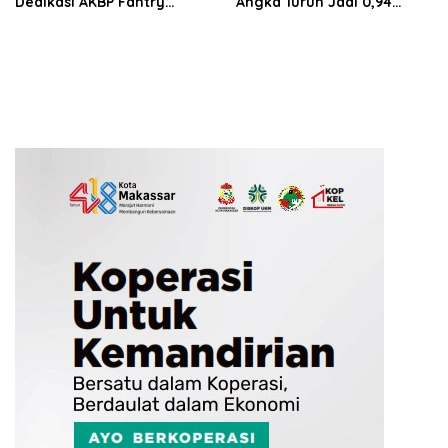
Dedikasi AKBP Fantry
Angka Turun Jadi 0,94
Taherong
Persen