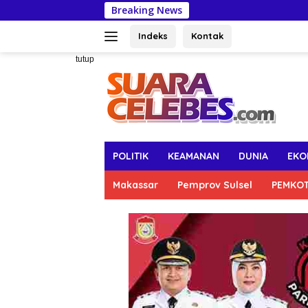
Langsung
Breaking News
Bosowa School 
ke
konten
Indeks
Kontak
tutup
POLITIK
KEAMANAN
DUNIA
EKO
Makassar
Pemprov Sulsel
PEMKO