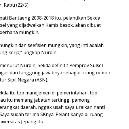
 Rabu (22/5).
ti Bantaeng 2008-2018 itu, pelantikan Sekda
lsel yang dijadwalkan Kamis besok, akan dibuat
derhana mungkin.
mungkin dan seefisien mungkin, yang inti adalah
sung kerja,” ungkap Nurdin.
menurut Nurdin, Sekda definitif Pemprov Sulsel
ugas dan tanggung jawabnya sebagai orang nomor
tur Sipil Negara (ASN).
Sekda itu top manejemen di pemerintahan, top
eliau itu memang jabatan tertinggi pamong
rangkat daerah, nggak usah saya uraikan nanti
. Saya sudah terima SKnya. Pelantikanya di ruang
niversitas Jepang itu.