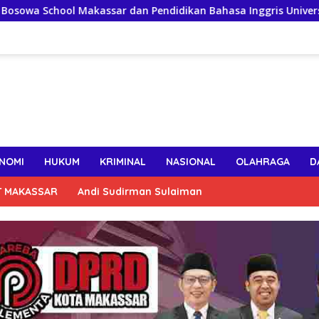
Makassar dan Pendidikan Bahasa Inggris Universitas Bosowa Ja
NOMI
HUKUM
KRIMINAL
NASIONAL
OLAHRAGA
D
T MAKASSAR
Andi Sudirman Sulaiman