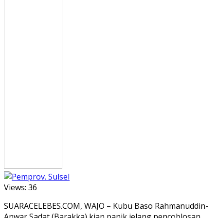
Views:
36
SUARACELEBES.COM, WAJO – Kubu Baso Rahmanuddin-
Anwar Sadat (Barakka) kian panik jelang pencoblosan.