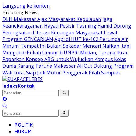
Langsung ke konten
Breaking News
DLH Makassar Ajak Masyarakat Kepulauan Jaga
Keanekaragaman Hayati Pesisir
Tasming Hamid Dorong
Peningkatan Literasi Keuangan Masyarakat Lewat
Program GENCARKAN
Appi di HUT ke-102 Perumda Air
Minum: Tempat Ini Bukan Sekadar Mencari Nafkah, tapi
Mengabdi
Kuliah Umum di UNPRI Medan, Taruna Ikrar
Paparkan Konsep ABG untuk Wujudkan Kampus Kelas
Dunia
Karang Taruna Makassar All Out Dukung Program
Wali kota, Siap Jadi Motor Penggerak Pilah Sampah
Indeks
Kontak
POLITIK
HUKUM