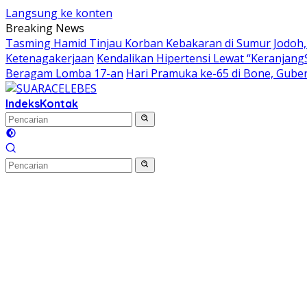
Langsung ke konten
Breaking News
Tasming Hamid Tinjau Korban Kebakaran di Sumur Jodoh,
Ketenagakerjaan
Kendalikan Hipertensi Lewat “Keranjang
Beragam Lomba 17-an
Hari Pramuka ke-65 di Bone, Guber
Indeks
Kontak