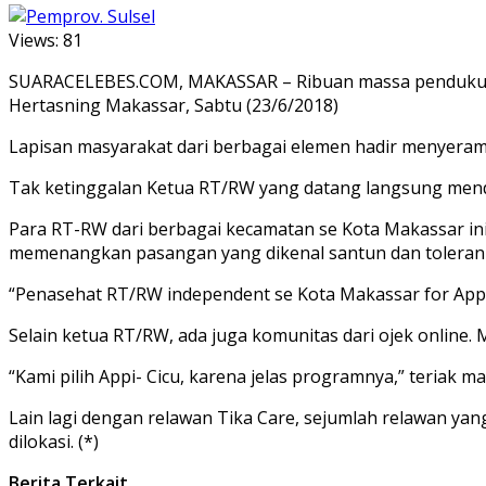
Views:
81
SUARACELEBES.COM, MAKASSAR – Ribuan massa pendukung 
Hertasning Makassar, Sabtu (23/6/2018)
Lapisan masyarakat dari berbagai elemen hadir menyera
Tak ketinggalan Ketua RT/RW yang datang langsung men
Para RT-RW dari berbagai kecamatan se Kota Makassar i
memenangkan pasangan yang dikenal santun dan toleran i
“Penasehat RT/RW independent se Kota Makassar for Appi- 
Selain ketua RT/RW, ada juga komunitas dari ojek online
“Kami pilih Appi- Cicu, karena jelas programnya,” teriak 
Lain lagi dengan relawan Tika Care, sejumlah relawan y
dilokasi. (*)
Berita Terkait