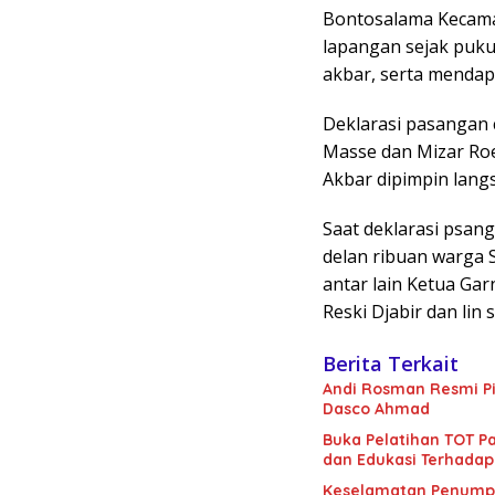
Bontosalama Kecamat
lapangan sejak puku
akbar, serta menda
Deklarasi pasangan c
Masse dan Mizar Roe
Akbar dipimpin langs
Saat deklarasi psan
delan ribuan warga Si
antar lain Ketua Garn
Reski Djabir dan lin 
Berita Terkait
Andi Rosman Resmi Pi
Dasco Ahmad
Buka Pelatihan TOT Pa
dan Edukasi Terhadap
Keselamatan Penumpan