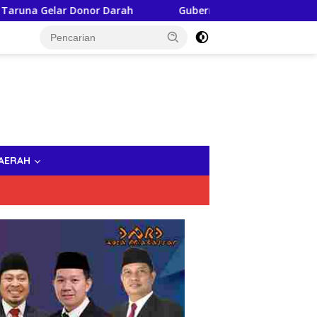
ar Donor Darah
Gubernur Sulsel, Andi Sudirman Dampi
AERAH