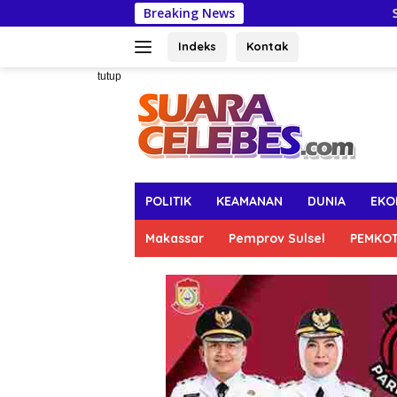
Langsung
Breaking News
Semarak HUT
ke
konten
Indeks
Kontak
tutup
POLITIK
KEAMANAN
DUNIA
EKO
Makassar
Pemprov Sulsel
PEMKO