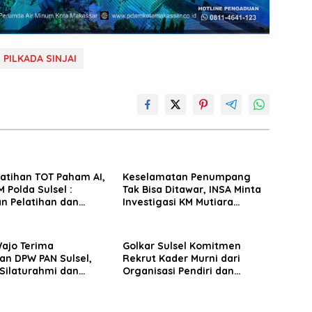
PILKADA SINJAI
latihan TOT Paham AI,
Keselamatan Penumpang
 Polda Sulsel :
Tak Bisa Ditawar, INSA Minta
n Pelatihan dan
Investigasi KM Mutiara
Terhadap Pelajar di
Sentosa II Objektif
 Wilayah Saudara
Wajo Terima
Golkar Sulsel Komitmen
an DPW PAN Sulsel,
Rekrut Kader Murni dari
Silaturahmi dan
Organisasi Pendiri dan
 Pembangunan
Didirikan