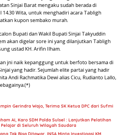
an Sinjai Barat mengaku sudah berada di
l 14.30 Wita, untuk menghadiri acara Tabligh
patkan kupon sembako murah.
alon Bupati dan Wakil Bupati Sinjai Takyuddin
m akan digelar sore ini yang dilanjutkan Tabligh
ung ustad KH. Arifin Ilham.
gan jni naik kepanggung untuk berfoto bersama di
njai yang hadir. Sejumlah elite partai yang hadir
ita Andi Rachmatika Dewi alias Cicu, Rudianto Lallo,
sebagainya.(*)
mpin Gerindra Wajo, Terima SK Ketua DPC dari Sufmi
ham AI, Karo SDM Polda Sulsel : Lanjutkan Pelatihan
 Pelajar di Seluruh Wilayah Saudara
g Tak Bisa Ditawar, INSA Minta Investigasi KM