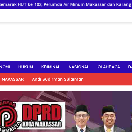
 ke-102, Perumda Air Minum Makassar dan Karang Taruna Gel
NOMI
HUKUM
KRIMINAL
NASIONAL
OLAHRAGA
D
T MAKASSAR
Andi Sudirman Sulaiman