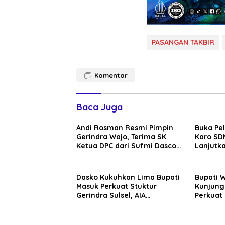
PASANGAN TAKBIR
Komentar
Baca Juga
Andi Rosman Resmi Pimpin
Buka Pe
Gerindra Wajo, Terima SK
Karo SDM
Ketua DPC dari Sufmi Dasco
Lanjutka
Ahmad
Edukasi 
Seluruh
Dasko Kukuhkan Lima Bupati
Bupati 
Masuk Perkuat Stuktur
Kunjung
Gerindra Sulsel, AIA
Perkuat 
Targetkan Konsolidasi
Sinergi
hingga Tingkat TPS
Daerah