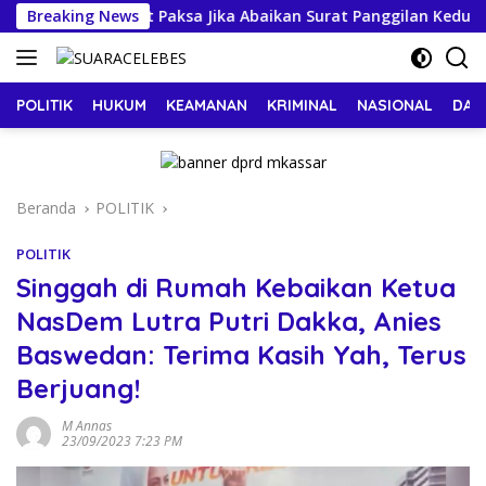
Langsung
ancam Dijemput Paksa Jika Abaikan Surat Panggilan Kedua Penyi
Breaking News
ke
konten
POLITIK
HUKUM
KEAMANAN
KRIMINAL
NASIONAL
DAE
Beranda
POLITIK
POLITIK
Singgah di Rumah Kebaikan Ketua
NasDem Lutra Putri Dakka, Anies
Baswedan: Terima Kasih Yah, Terus
Berjuang!
M Annas
23/09/2023 7:23 PM