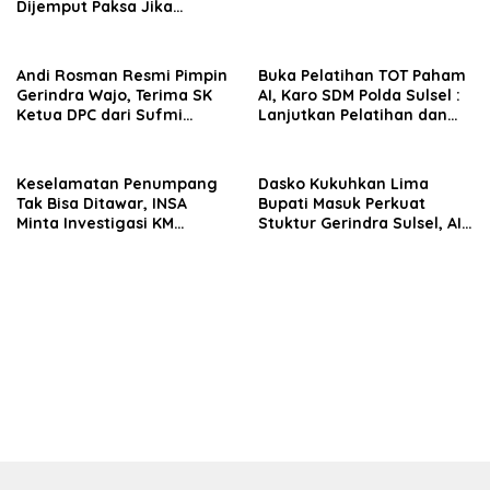
Dijemput Paksa Jika
Abaikan Surat Panggilan
Kedua Penyidik
Andi Rosman Resmi Pimpin
Buka Pelatihan TOT Paham
Gerindra Wajo, Terima SK
AI, Karo SDM Polda Sulsel :
Ketua DPC dari Sufmi
Lanjutkan Pelatihan dan
Dasco Ahmad
Edukasi Terhadap Pelajar di
Seluruh Wilayah Saudara
Keselamatan Penumpang
Dasko Kukuhkan Lima
Tak Bisa Ditawar, INSA
Bupati Masuk Perkuat
Minta Investigasi KM
Stuktur Gerindra Sulsel, AIA
Mutiara Sentosa II Objektif
Targetkan Konsolidasi
hingga Tingkat TPS