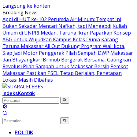
Langsung ke konten
Breaking News
Appi di HUT ke-102 Perumda Air Minum: Tempat Ini
Bukan Sekadar Mencari Nafkah, tapi Mengabdi
Kuliah
Umum di UNPRI Medan, Taruna Ikrar Paparkan Konsep
ABG untuk Wujudkan Kampus Kelas Dunia
Karang
Taruna Makassar All Out Dukung Program Wali kota,
Siap Jadi Motor Penggerak Pilah Sampah
DWP Makassar
dan Bhayangkari Brimob Bergerak Bersama, Gaungkan
Revolusi Pilah Sampah untuk Makassar Bersih
Pemkot
Makassar Pastikan PSEL Tetap Berjalan, Penetapan
Lokasi Masih Dibahas
Indeks
Kontak
POLITIK