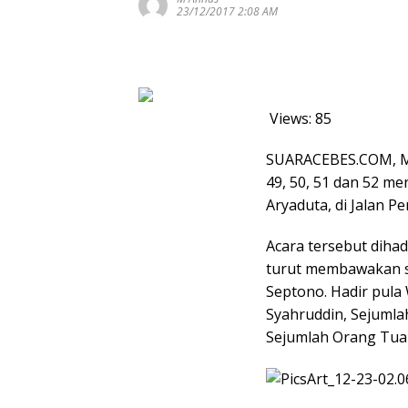
23/12/2017 2:08 AM
Views:
85
SUARACEBES.COM, M
49, 50, 51 dan 52 me
Aryaduta, di Jalan P
Acara tersebut dihad
turut membawakan sa
Septono. Hadir pula 
Syahruddin, Sejumlah
Sejumlah Orang Tua