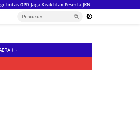
 OPD Jaga Keaktifan Peserta JKN
Pastikan Tak Ada Mas
AERAH