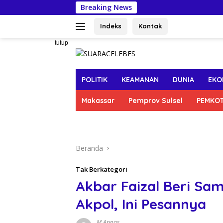
Langsung
Breaking News
Pert
ke
konten
Indeks
Kontak
tutup
POLITIK
KEAMANAN
DUNIA
EKO
Makassar
Pemprov Sulsel
PEMKO
Beranda
Tak Berkategori
Akbar Faizal Beri Sa
Akpol, Ini Pesannya
M Annas