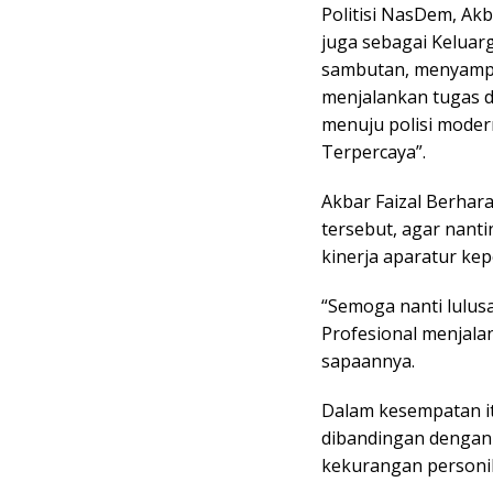
Politisi NasDem, Akb
juga sebagai Keluar
sambutan, menyampa
menjalankan tugas 
menuju polisi moder
Terpercaya”.
Akbar Faizal Berha
tersebut, agar nan
kinerja aparatur kep
“Semoga nanti lulus
Profesional menjala
sapaannya.
Dalam kesempatan it
dibandingan dengan 
kekurangan personil 