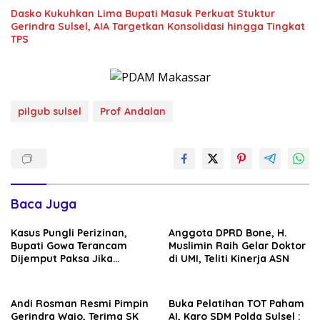
Dasko Kukuhkan Lima Bupati Masuk Perkuat Stuktur
Gerindra Sulsel, AIA Targetkan Konsolidasi hingga Tingkat
TPS
pilgub sulsel
Prof Andalan
Baca Juga
Kasus Pungli Perizinan,
Anggota DPRD Bone, H.
Bupati Gowa Terancam
Muslimin Raih Gelar Doktor
Dijemput Paksa Jika
di UMI, Teliti Kinerja ASN
Abaikan Surat Panggilan
Kedua Penyidik
Andi Rosman Resmi Pimpin
Buka Pelatihan TOT Paham
Gerindra Wajo, Terima SK
AI, Karo SDM Polda Sulsel :