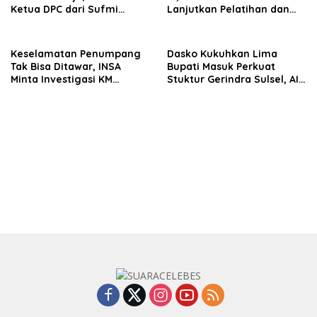
Ketua DPC dari Sufmi
Lanjutkan Pelatihan dan
Dasco Ahmad
Edukasi Terhadap Pelajar di
Seluruh Wilayah Saudara
Keselamatan Penumpang
Dasko Kukuhkan Lima
Tak Bisa Ditawar, INSA
Bupati Masuk Perkuat
Minta Investigasi KM
Stuktur Gerindra Sulsel, AIA
Mutiara Sentosa II Objektif
Targetkan Konsolidasi
hingga Tingkat TPS