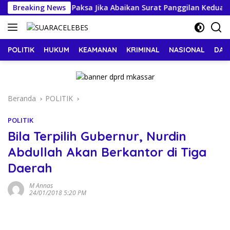
Langsung
ancam Dijemput Paksa Jika Abaikan Surat Panggilan Kedua Peny
Breaking News
ke
konten
POLITIK
HUKUM
KEAMANAN
KRIMINAL
NASIONAL
DAE
Beranda
POLITIK
POLITIK
Bila Terpilih Gubernur, Nurdin
Abdullah Akan Berkantor di Tiga
Daerah
M Annas
24/01/2018 5:20 PM