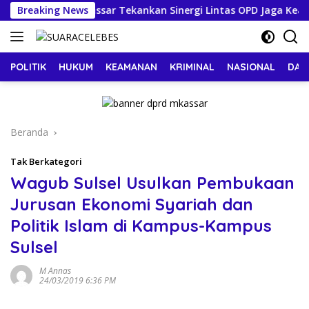
Langsung
HC, Sekda Makassar Tekankan Sinergi Lintas OPD Jaga Keaktif
Breaking News
ke
konten
POLITIK
HUKUM
KEAMANAN
KRIMINAL
NASIONAL
DAE
Beranda
Tak Berkategori
Wagub Sulsel Usulkan Pembukaan
Jurusan Ekonomi Syariah dan
Politik Islam di Kampus-Kampus
Sulsel
M Annas
24/03/2019 6:36 PM