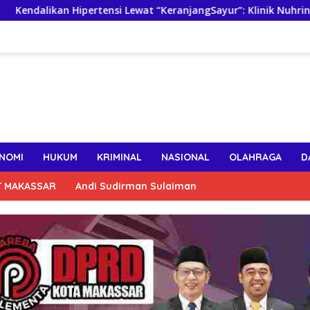
an Hipertensi Lewat “KeranjangSayur”: Klinik Nuhrintama Luncu
NOMI
HUKUM
KRIMINAL
NASIONAL
OLAHRAGA
D
T MAKASSAR
Andi Sudirman Sulaiman