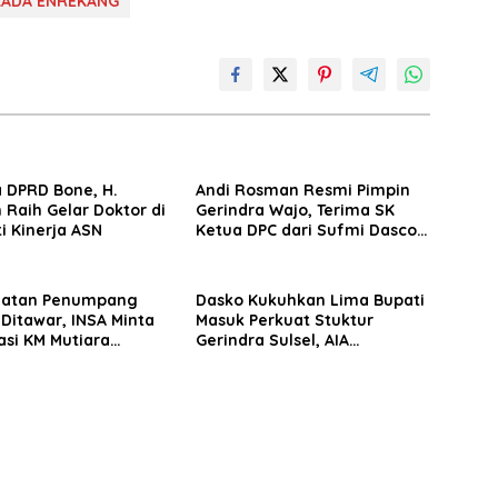
KADA ENREKANG
 DPRD Bone, H.
Andi Rosman Resmi Pimpin
 Raih Gelar Doktor di
Gerindra Wajo, Terima SK
ti Kinerja ASN
Ketua DPC dari Sufmi Dasco
Ahmad
matan Penumpang
Dasko Kukuhkan Lima Bupati
 Ditawar, INSA Minta
Masuk Perkuat Stuktur
asi KM Mutiara
Gerindra Sulsel, AIA
II Objektif
Targetkan Konsolidasi
hingga Tingkat TPS