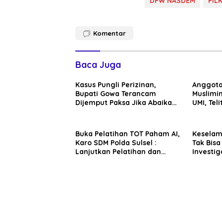
DPW NASDEM
PIL
Komentar
Baca Juga
Kasus Pungli Perizinan,
Anggota
Bupati Gowa Terancam
Muslimin
Dijemput Paksa Jika Abaikan
UMI, Teli
Surat Panggilan Kedua
Penyidik
Buka Pelatihan TOT Paham AI,
Kesela
Karo SDM Polda Sulsel :
Tak Bisa
Lanjutkan Pelatihan dan
Investig
Edukasi Terhadap Pelajar di
Sentosa 
Seluruh Wilayah Saudara