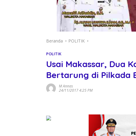
Beranda
POLITIK
POLITIK
Usai Makassar, Dua K
Bertarung di Pilkada
M Annas
24/11/2017 4:25 PM