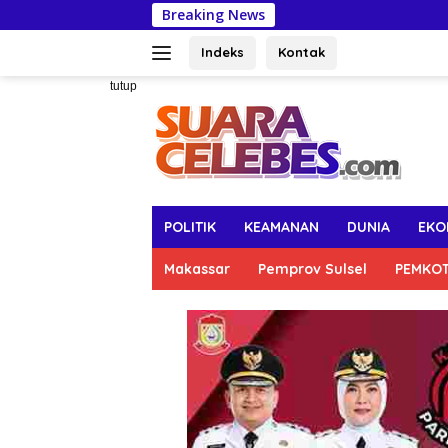
Langsung
Breaking News
Kendalik
ke
konten
Indeks
Kontak
tutup
POLITIK
KEAMANAN
DUNIA
EKO
Makassar
Pemprov Sulsel
PEMKO