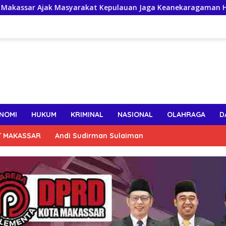
rakat Kepulauan Jaga Keanekaragaman Hayati Pesisir
NOMI
HUKUM
KRIMINAL
NASIONAL
OLAHRAGA
D
T MAKASSAR
Andi Sudirman Sulaiman