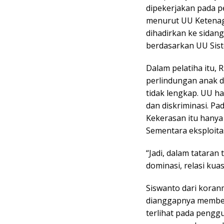
dipekerjakan pada pe
menurut UU Ketenaga
dihadirkan ke sidan
berdasarkan UU Sist
Dalam pelatiha itu,
perlindungan anak da
tidak lengkap. UU h
dan diskriminasi. Pa
Kekerasan itu hanya m
Sementara eksploitas
“Jadi, dalam tataran
dominasi, relasi kuas
Siswanto dari koran
dianggapnya memberi
terlihat pada pengg