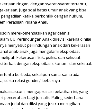
kerjaan ringan, dengan syarat-syarat tertentu,
kerjaan. Juga soal batas umur anak yang bisa
g pengadilan ketika berkonflik dengan hukum,
em Peradilan Pidana Anak.
 Rusdin merekomendasikan agar definisi
lam UU Perlindungan Anak direvisi karena dinilai
anya menyebut perlindungan anak dari kekerasan
dahal anak-anak juga mengalami eksploitasi.
eliputi kekerasan fisik, psikis, dan seksual.
i terkait dengan eksploitasi ekonomi dan seksual.
 tertentu berbeda, sekalipun sama-sama ada
a, serta relasi gender,” bebernya.
makassar.com, mengapresiasi pelatihan ini, yang
 pencerahan bagi jurnalis. Paling sederhana
unaan judul dan diksi yang justru merugikan