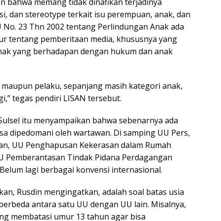
n bahwa memang tidak dinafikan terjadinya
asi, dan stereotype terkait isu perempuan, anak, dan
U No. 23 Thn 2002 tentang Perlindungan Anak ada
r tentang pemberitaan media, khususnya yang
 anak yang berhadapan dengan hukum dan anak
n maupun pelaku, sepanjang masih kategori anak,
i,” tegas pendiri LISAN tersebut.
Sulsel itu menyampaikan bahwa sebenarnya ada
sa dipedomani oleh wartawan. Di samping UU Pers,
ran, UU Penghapusan Kekerasan dalam Rumah
U Pemberantasan Tindak Pidana Perdagangan
. Belum lagi berbagai konvensi internasional.
kan, Rusdin mengingatkan, adalah soal batas usia
berbeda antara satu UU dengan UU lain. Misalnya,
ang membatasi umur 13 tahun agar bisa