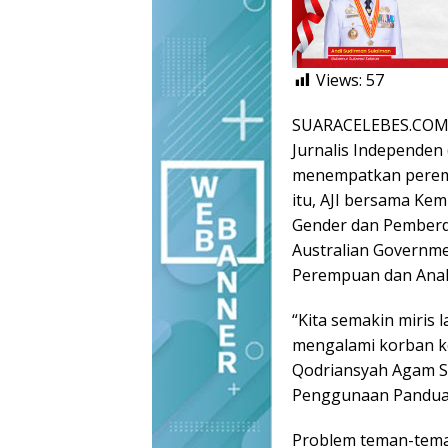
Views:
57
SUARACELEBES.COM, P
Jurnalis Independen
menempatkan peremp
itu, AJI bersama Kem
Gender dan Pemberd
Australian Governme
Perempuan dan Anak
“Kita semakin miris 
mengalami korban ke
Qodriansyah Agam So
Penggunaan Panduan J
Problem teman-teman