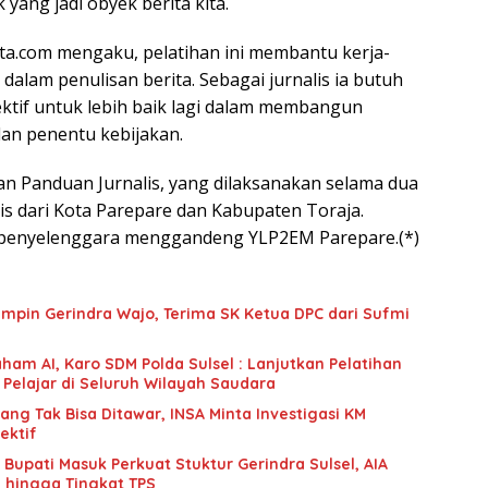
ang jadi obyek berita kita.
ata.com mengaku, pelatihan ini membantu kerja-
 dalam penulisan berita. Sebagai jurnalis ia butuh
tif untuk lebih baik lagi dalam membangun
an penentu kebijakan.
 Panduan Jurnalis, yang dilaksanakan selama dua
nalis dari Kota Parepare dan Kabupaten Toraja.
, penyelenggara menggandeng YLP2EM Parepare.(*)
mpin Gerindra Wajo, Terima SK Ketua DPC dari Sufmi
ham AI, Karo SDM Polda Sulsel : Lanjutkan Pelatihan
 Pelajar di Seluruh Wilayah Saudara
g Tak Bisa Ditawar, INSA Minta Investigasi KM
ektif
upati Masuk Perkuat Stuktur Gerindra Sulsel, AIA
i hingga Tingkat TPS