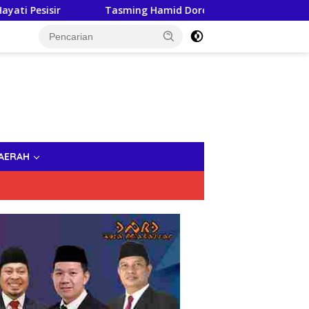
Tasming Hamid Dorong Peningkatan Literasi Keuangan Masy
AERAH