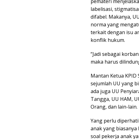
pemateri menjelaska
labelisasi, stigmatis
difabel. Makanya, U
norma yang mengatu
terkait dengan isu
konflik hukum.
“Jadi sebagai korba
maka harus dilindung
Mantan Ketua KPID 
sejumlah UU yang bi
ada juga UU Penyia
Tangga, UU HAM, U
Orang, dan lain-lain
Yang perlu diperhati
anak yang biasanya 
soal pekerja anak y