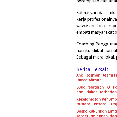
perempuan dan anak y
Kalmasyari dari inik
kerja profesionalnya
wawasan dan perspek
empati masyarakat d
Coaching Penggunaan
hari itu, diikuti jur
Sebagai mitra lokal
Berita Terkait
Andi Rosman Resmi Pi
Dasco Ahmad
Buka Pelatihan TOT Pa
dan Edukasi Terhadap
Keselamatan Penumpan
Mutiara Sentosa II Obj
Dasko Kukuhkan Lima B
Targetkan Konsolidas