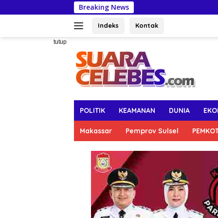
Langsung
Breaking News
Kasus Pung
ke
konten
Indeks
Kontak
tutup
POLITIK
KEAMANAN
DUNIA
EKO
Makassar
Pemprov Sulsel
PEMKO