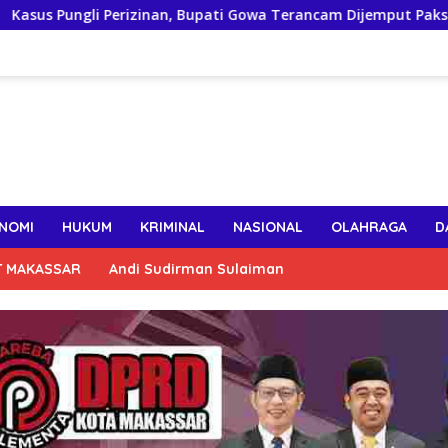
li Perizinan, Bupati Gowa Terancam Dijemput Paksa Jika Abaik
NOMI
HUKUM
KRIMINAL
NASIONAL
OLAHRAGA
D
T MAKASSAR
Andi Sudirman Sulaiman