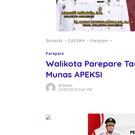
Beranda
DAERAH
Parepare
Parepare
Walikota Parepare Ta
Munas APEKSI
M Annas
25/07/2018 5:41 PM