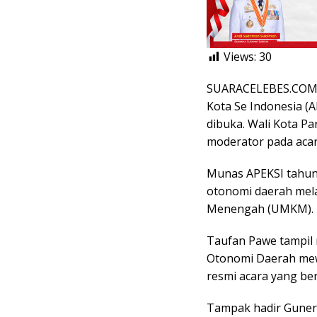
Views:
30
SUARACELEBES.COM,
Kota Se Indonesia (A
dibuka. Wali Kota P
moderator pada acara
Munas APEKSI tahun
otonomi daerah mela
Menengah (UMKM).
Taufan Pawe tampil 
Otonomi Daerah mew
resmi acara yang be
Tampak hadir Gunern