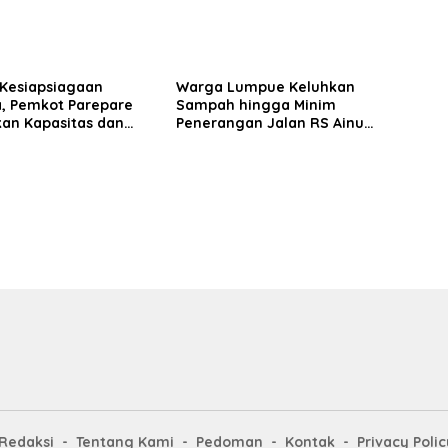
 Kesiapsiagaan
Warga Lumpue Keluhkan
, Pemkot Parepare
Sampah hingga Minim
kan Kapasitas dan
Penerangan Jalan RS Ainum
an Manajerial TRC
Habibie, Muhammad Sadar
Siap Perjuangkan Aspirasi
Redaksi
Tentang Kami
Pedoman
Kontak
Privacy Polic