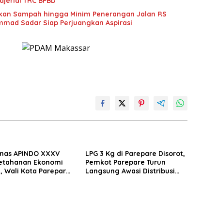
jerial TRC BPBD
an Sampah hingga Minim Penerangan Jalan RS
mad Sadar Siap Perjuangkan Aspirasi
nas APINDO XXXV
LPG 3 Kg di Parepare Disorot,
etahanan Ekonomi
Pemkot Parepare Turun
, Wali Kota Parepare
Langsung Awasi Distribusi
 Kolaborasi dengan
Hingga Pengecer
saha