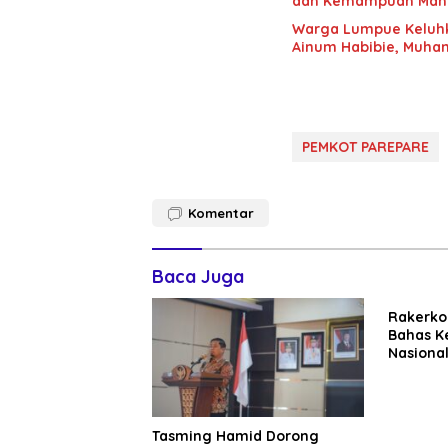
dan Kemampuan Mana
Warga Lumpue Keluhk
Ainum Habibie, Muham
PEMKOT PAREPARE
Komentar
Baca Juga
Rakerko
Bahas K
Nasional
Perkuat
Dunia U
Tasming Hamid Dorong