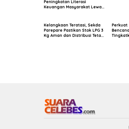
Peningkatan Literasi
Keuangan Masyarakat Lewat
Program GENCARKAN
Kelangkaan Teratasi, Sekda
Perkuat
Parepare Pastikan Stok LPG 3
Bencana
Kg Aman dan Distribusi Tetap
Tingkat
Diawasi Ketat
Kemampu
BPBD