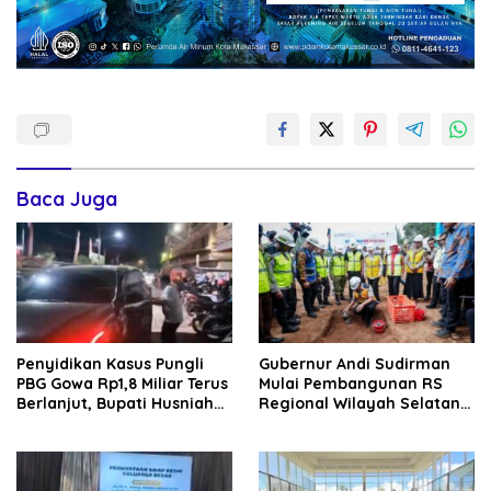
Baca Juga
Penyidikan Kasus Pungli
Gubernur Andi Sudirman
PBG Gowa Rp1,8 Miliar Terus
Mulai Pembangunan RS
Berlanjut, Bupati Husniah
Regional Wilayah Selatan
Talenrang Bakal Diperiksa?
di Gowa, Target Rampung
2027