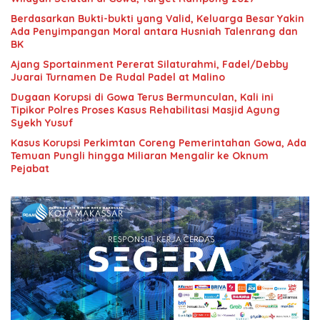
Berdasarkan Bukti-bukti yang Valid, Keluarga Besar Yakin
Ada Penyimpangan Moral antara Husniah Talenrang dan
BK
Ajang Sportainment Pererat Silaturahmi, Fadel/Debby
Juarai Turnamen De Rudal Padel at Malino
Dugaan Korupsi di Gowa Terus Bermunculan, Kali ini
Tipikor Polres Proses Kasus Rehabilitasi Masjid Agung
Syekh Yusuf
Kasus Korupsi Perkimtan Coreng Pemerintahan Gowa, Ada
Temuan Pungli hingga Miliaran Mengalir ke Oknum
Pejabat