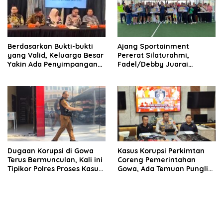
Berdasarkan Bukti-bukti
Ajang Sportainment
yang Valid, Keluarga Besar
Pererat Silaturahmi,
Yakin Ada Penyimpangan
Fadel/Debby Juarai
Moral antara Husniah
Turnamen De Rudal Padel
Talenrang dan BK
at Malino
Dugaan Korupsi di Gowa
Kasus Korupsi Perkimtan
Terus Bermunculan, Kali ini
Coreng Pemerintahan
Tipikor Polres Proses Kasus
Gowa, Ada Temuan Pungli
Rehabilitasi Masjid Agung
hingga Miliaran Mengalir
Syekh Yusuf
ke Oknum Pejabat