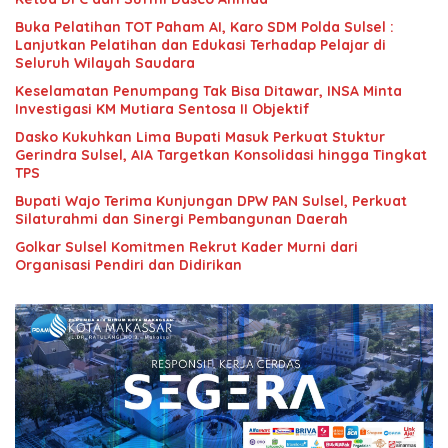
Buka Pelatihan TOT Paham AI, Karo SDM Polda Sulsel :
Lanjutkan Pelatihan dan Edukasi Terhadap Pelajar di
Seluruh Wilayah Saudara
Keselamatan Penumpang Tak Bisa Ditawar, INSA Minta
Investigasi KM Mutiara Sentosa II Objektif
Dasko Kukuhkan Lima Bupati Masuk Perkuat Stuktur
Gerindra Sulsel, AIA Targetkan Konsolidasi hingga Tingkat
TPS
Bupati Wajo Terima Kunjungan DPW PAN Sulsel, Perkuat
Silaturahmi dan Sinergi Pembangunan Daerah
Golkar Sulsel Komitmen Rekrut Kader Murni dari
Organisasi Pendiri dan Didirikan