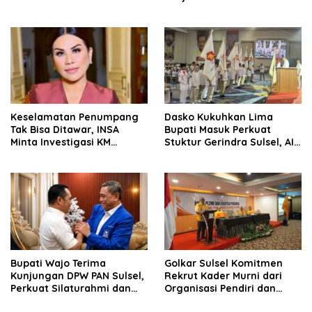
Dasco Ahmad
Edukasi Terhadap Pelajar di
Seluruh Wilayah Saudara
Keselamatan Penumpang
Dasko Kukuhkan Lima
Tak Bisa Ditawar, INSA
Bupati Masuk Perkuat
Minta Investigasi KM
Stuktur Gerindra Sulsel, AIA
Mutiara Sentosa II Objektif
Targetkan Konsolidasi
hingga Tingkat TPS
Bupati Wajo Terima
Golkar Sulsel Komitmen
Kunjungan DPW PAN Sulsel,
Rekrut Kader Murni dari
Perkuat Silaturahmi dan
Organisasi Pendiri dan
Sinergi Pembangunan
Didirikan