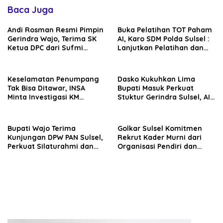
Baca Juga
Andi Rosman Resmi Pimpin
Buka Pelatihan TOT Paham
Gerindra Wajo, Terima SK
AI, Karo SDM Polda Sulsel :
Ketua DPC dari Sufmi
Lanjutkan Pelatihan dan
Dasco Ahmad
Edukasi Terhadap Pelajar di
Seluruh Wilayah Saudara
Keselamatan Penumpang
Dasko Kukuhkan Lima
Tak Bisa Ditawar, INSA
Bupati Masuk Perkuat
Minta Investigasi KM
Stuktur Gerindra Sulsel, AIA
Mutiara Sentosa II Objektif
Targetkan Konsolidasi
hingga Tingkat TPS
Bupati Wajo Terima
Golkar Sulsel Komitmen
Kunjungan DPW PAN Sulsel,
Rekrut Kader Murni dari
Perkuat Silaturahmi dan
Organisasi Pendiri dan
Sinergi Pembangunan
Didirikan
Daerah