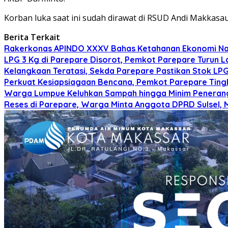
Korban luka saat ini sudah dirawat di RSUD Andi Makkasa
Berita Terkait
Rakerkonas APINDO XXXV Bahas Ketahanan Ekonomi Nasi
LPG 3 Kg di Parepare Disorot, Pemkot Parepare Turun L
Kelangkaan Teratasi, Sekda Parepare Pastikan Stok LPG 
Perkuat Kesiapsiagaan Bencana, Pemkot Parepare Tin
Warga Lumpue Keluhkan Sampah hingga Minim Peneranga
Reses di Parepare, Warga Minta Anggota DPRD Sulsel,