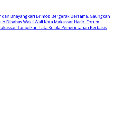
 dan Bhayangkari Brimob Bergerak Bersama, Gaungkan
sih Dibahas
Wakil Wali Kota Makassar Hadiri Forum
 Makassar Tampilkan Tata Kelola Pemerintahan Berbasis