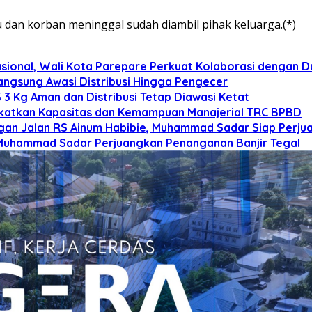
u dan korban meninggal sudah diambil pihak keluarga.(*)
onal, Wali Kota Parepare Perkuat Kolaborasi dengan D
angsung Awasi Distribusi Hingga Pengecer
3 Kg Aman dan Distribusi Tetap Diawasi Ketat
gkatkan Kapasitas dan Kemampuan Manajerial TRC BPBD
n Jalan RS Ainum Habibie, Muhammad Sadar Siap Perjua
 Muhammad Sadar Perjuangkan Penanganan Banjir Tegal