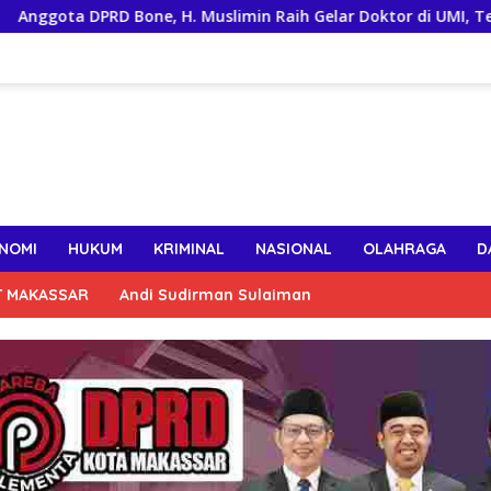
D Bone, H. Muslimin Raih Gelar Doktor di UMI, Teliti Kinerja A
NOMI
HUKUM
KRIMINAL
NASIONAL
OLAHRAGA
D
T MAKASSAR
Andi Sudirman Sulaiman