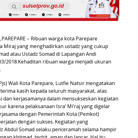
PAREPARE – Ribuan warga kota Parepare
ra Miraj yang menghadirkan ustadz yang cukup
mad atau Ustadz Somad di Lapangan Andi
3/2018.Kehaditan ribuan warga menjadi ukuran
.
js) Wali Kota Parepare, Lutfie Natsir mengatakan
terima kasih kepada seluruh masyarakat, atas
asi dan kerjasamanya dalam mensukseskan kegiatan
kur karena pelaksanaan Isra’ Mi’raj yang digelar
rjasama dengan Pemerintah Kota (Pemkot)
erjalan dengan sukses. Kegiatan yang
z Abdul Somad selaku penceramah selama hampir
ngan khitmad, terbit, aman dan lancar. Hal itu,