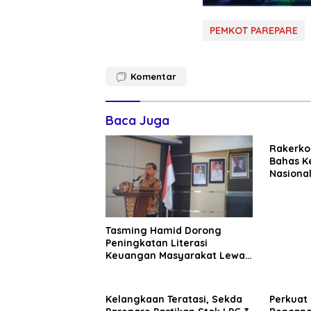
PEMKOT PAREPARE
Komentar
Baca Juga
Rakerko
Bahas K
Nasional
Perkuat
Dunia U
Tasming Hamid Dorong
Peningkatan Literasi
Keuangan Masyarakat Lewat
Program GENCARKAN
Kelangkaan Teratasi, Sekda
Perkuat