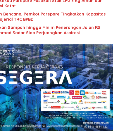
 Sekda Parepare Pastikan Stok LPG 3 Kg Aman dan
si Ketat
n Bencana, Pemkot Parepare Tingkatkan Kapasitas
jerial TRC BPBD
an Sampah hingga Minim Penerangan Jalan RS
mad Sadar Siap Perjuangkan Aspirasi