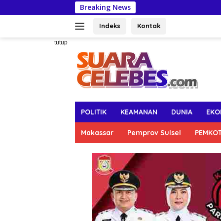
Langsung
Breaking News
Anggota DPR
ke
konten
Indeks
Kontak
tutup
POLITIK
KEAMANAN
DUNIA
EKO
Makassar
Pemprov Sulsel
PEMKO