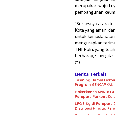
merupakan wujud ny
pembangunan keumat
“Suksesnya acara t
Kota yang aman, dan R
untuk kemaslahatan 
mengucapkan terima 
TNI-Polri, yang tel
berharap, sinergitas 
(*)
Berita Terkait
Tasming Hamid Doron
Program GENCARKAN
Rakerkonas APINDO X
Parepare Perkuat Kol
LPG 3 Kg di Parepare
Distribusi Hingga Pe