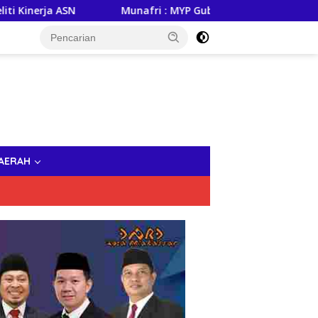
SN
Munafri : MYP Gubernur Sulsel, Andi Sudirman Jadi T
AERAH