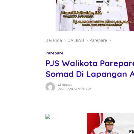
Beranda
DAERAH
Parepare
Parepare
PJS Walikota Parepar
Somad Di Lapangan 
M Annas
26/03/2018 9:16 PM