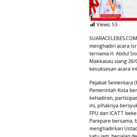
Views:
53
SUARACELEBES.COM,
menghadiri acara Is
ternama H. Abdul So
Makkasau siang 26/0
kesuksesan acara ini
Pejabat Sementara (P
Pemerintah Kota ber
kehadiran, partisip
ini, pihaknya bersyu
FPU dan ICATT beke
Parepare bersama, b
menghadirkan Ustad
satu jam, berjalan de