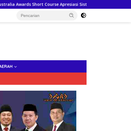
 Course Apresiasi Sistem Digital Pemkot Makassar, Sebut Lonta
AERAH