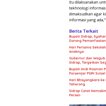
itu dilaksanakan u
tekhnologi informas
dimaksudkan agar ki
informasi yang ada,”
Berita Terkait
Bupati Sidrap, Syahar
Dorong Pemanfaatan 
Hari Pertama Sekolah
Anaknya
Gubernur dan Wagub Sulsel Tinjau Progres Ruas Pangkajene-Rappang di
Sidrap, Targetkan S
Bupati Andi Rosman 
Porsenijar PGRI Sulsel
Hari Bhayangkara ke-8
Taherong
Sidrap Catat Kemiskin
Persen