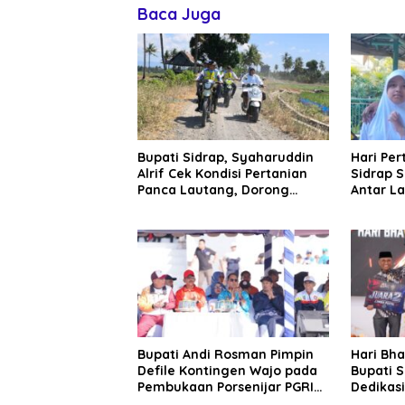
Baca Juga
Bupati Sidrap, Syaharuddin
Hari Per
Alrif Cek Kondisi Pertanian
Sidrap S
Panca Lautang, Dorong
Antar L
Pemanfaatan Air Danau
Anakny
Sidenreng
Bupati Andi Rosman Pimpin
Hari Bh
Defile Kontingen Wajo pada
Bupati S
Pembukaan Porsenijar PGRI
Dedikasi
Sulsel 2026
Taheron