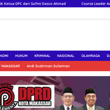
fmi Dasco Ahmad
Course Leader Australia Awards Short
NOMI
HUKUM
KRIMINAL
NASIONAL
OLAHRAGA
D
T MAKASSAR
Andi Sudirman Sulaiman