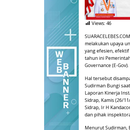
Views:
46
SUARACELEBES.COM,
melakukan upaya unt
yang efesien, efekt
tahun ini Pemerinta
Governance (E-Gov).
Hal tersebut disamp
Sudirman Bungi saa
Laporan Kinerja Inst
Sidrap, Kamis (26/11
Sidrap, Ir H Kandaco
dan pihak inspektora
Menurut Sudirman, E