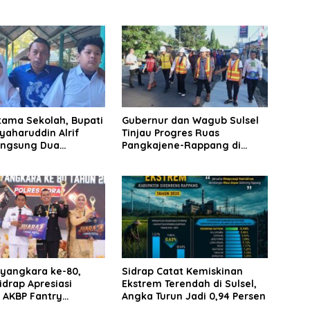
tama Sekolah, Bupati
Gubernur dan Wagub Sulsel
yaharuddin Alrif
Tinjau Progres Ruas
angsung Dua
Pangkajene-Rappang di
a
Sidrap, Targetkan Segera
Rampung untuk Dukung
Ekonomi Warga
ayangkara ke-80,
Sidrap Catat Kemiskinan
idrap Apresiasi
Ekstrem Terendah di Sulsel,
 AKBP Fantry
Angka Turun Jadi 0,94 Persen
g