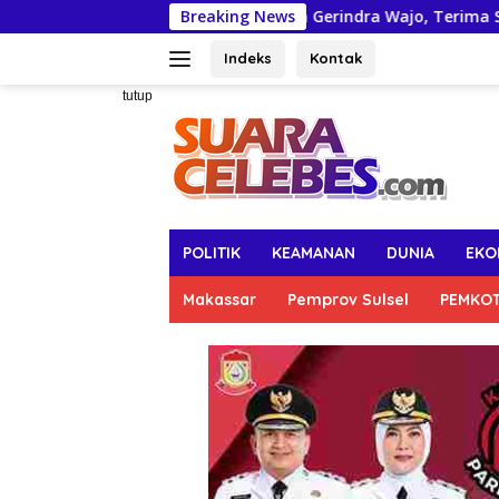
Langsung
an Resmi Pimpin Gerindra Wajo, Terima SK Ketua DPC dari Su
Breaking News
ke
konten
Indeks
Kontak
tutup
POLITIK
KEAMANAN
DUNIA
EKO
Makassar
Pemprov Sulsel
PEMKO