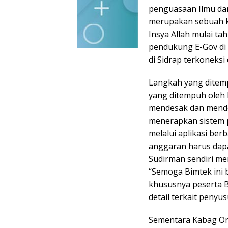
penguasaan Ilmu dan 
merupakan sebuah ke
Insya Allah mulai ta
pendukung E-Gov di 
di Sidrap terkoneksi
Langkah yang ditemp
yang ditempuh oleh 
mendesak dan mendo
menerapkan sistem p
melalui aplikasi ber
anggaran harus dapat
Sudirman sendiri me
“Semoga Bimtek ini 
khususnya peserta 
detail terkait penyu
Sementara Kabag Or