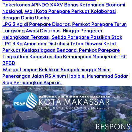
Rakerkonas APINDO XXXV Bahas Ketahanan Ekonomi
Nasional, Wali Kota Parepare Perkuat Kolaborasi
dengan Dunia Usaha
LPG 3 Kg di Parepare Disorot, Pemkot Parepare Turun
Langsung Awasi Distribusi Hingga Pengecer
Kelangkaan Teratasi, Sekda Parepare Pastikan Stok
LPG 3 Kg Aman dan Distribusi Tetap Diawasi Ketat
Perkuat Kesiapsiagaan Bencana, Pemkot Parepare
Tingkatkan Kapasitas dan Kemampuan Manajerial TRC
BPBD
Warga Lumpue Keluhkan Sampah hingga Minim
Penerangan Jalan RS Ainum Habibie, Muhammad Sadar
Siap Perjuangkan Aspirasi