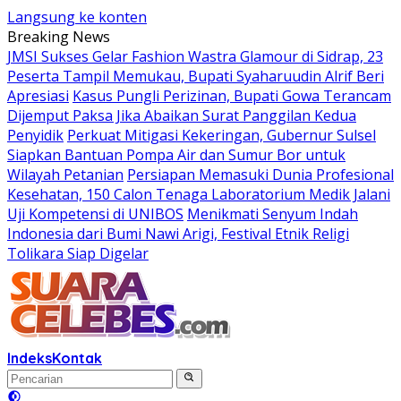
Langsung ke konten
Breaking News
JMSI Sukses Gelar Fashion Wastra Glamour di Sidrap, 23
Peserta Tampil Memukau, Bupati Syaharuudin Alrif Beri
Apresiasi
Kasus Pungli Perizinan, Bupati Gowa Terancam
Dijemput Paksa Jika Abaikan Surat Panggilan Kedua
Penyidik
Perkuat Mitigasi Kekeringan, Gubernur Sulsel
Siapkan Bantuan Pompa Air dan Sumur Bor untuk
Wilayah Petanian
Persiapan Memasuki Dunia Profesional
Kesehatan, 150 Calon Tenaga Laboratorium Medik Jalani
Uji Kompetensi di UNIBOS
Menikmati Senyum Indah
Indonesia dari Bumi Nawi Arigi, Festival Etnik Religi
Tolikara Siap Digelar
Indeks
Kontak