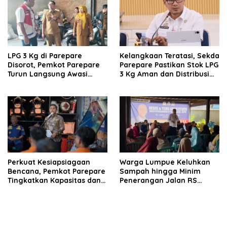
LPG 3 Kg di Parepare
Kelangkaan Teratasi, Sekda
Disorot, Pemkot Parepare
Parepare Pastikan Stok LPG
Turun Langsung Awasi
3 Kg Aman dan Distribusi
Distribusi Hingga Pengecer
Tetap Diawasi Ketat
Perkuat Kesiapsiagaan
Warga Lumpue Keluhkan
Bencana, Pemkot Parepare
Sampah hingga Minim
Tingkatkan Kapasitas dan
Penerangan Jalan RS
Kemampuan Manajerial
Ainum Habibie, Muhammad
TRC BPBD
Sadar Siap Perjuangkan
Aspirasi