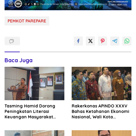
PEMKOT PAREPARE
Baca Juga
Tasming Hamid Dorong
Rakerkonas APINDO XXXV
Peningkatan Literasi
Bahas Ketahanan Ekonomi
Keuangan Masyarakat
Nasional, Wali Kota
Lewat Program GENCARKAN
Parepare Perkuat
Kolaborasi dengan Dunia
Usaha