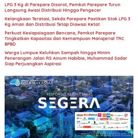
LPG 3 Kg di Parepare Disorot, Pemkot Parepare Turun
Langsung Awasi Distribusi Hingga Pengecer
Kelangkaan Teratasi, Sekda Parepare Pastikan Stok LPG 3
Kg Aman dan Distribusi Tetap Diawasi Ketat
Perkuat Kesiapsiagaan Bencana, Pemkot Parepare
Tingkatkan Kapasitas dan Kemampuan Manajerial TRC
BPBD
Warga Lumpue Keluhkan Sampah hingga Minim
Penerangan Jalan RS Ainum Habibie, Muhammad Sadar
Siap Perjuangkan Aspirasi