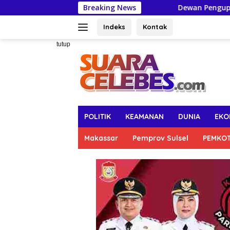
Langsung
Breaking News
Dewan Pengupahan Sulsel K
ke
konten
Indeks
Kontak
tutup
POLITIK
KEAMANAN
DUNIA
EKO
Makassar
Pemprov Sulsel
PEMKO