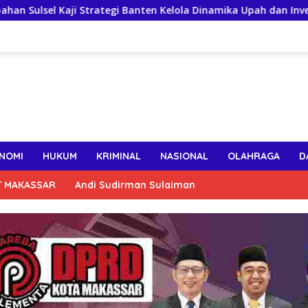
aji Strategi Banten Kelola Dinamika Upah dan Investasi
NOMI
HUKUM
KRIMINAL
NASIONAL
OLAHRAGA
D
T MAKASSAR
Andi Sudirman Sulaiman