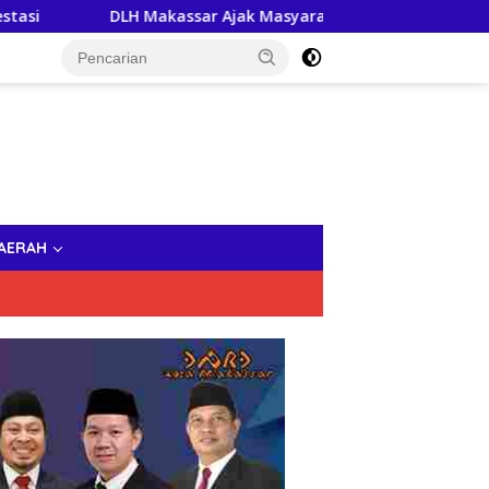
DLH Makassar Ajak Masyarakat Kepulauan Jaga Keanekaragam
AERAH