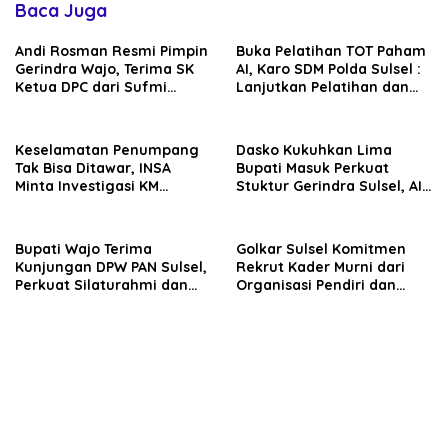
Baca Juga
Andi Rosman Resmi Pimpin
Buka Pelatihan TOT Paham
Gerindra Wajo, Terima SK
AI, Karo SDM Polda Sulsel :
Ketua DPC dari Sufmi
Lanjutkan Pelatihan dan
Dasco Ahmad
Edukasi Terhadap Pelajar di
Seluruh Wilayah Saudara
Keselamatan Penumpang
Dasko Kukuhkan Lima
Tak Bisa Ditawar, INSA
Bupati Masuk Perkuat
Minta Investigasi KM
Stuktur Gerindra Sulsel, AIA
Mutiara Sentosa II Objektif
Targetkan Konsolidasi
hingga Tingkat TPS
Bupati Wajo Terima
Golkar Sulsel Komitmen
Kunjungan DPW PAN Sulsel,
Rekrut Kader Murni dari
Perkuat Silaturahmi dan
Organisasi Pendiri dan
Sinergi Pembangunan
Didirikan
Daerah