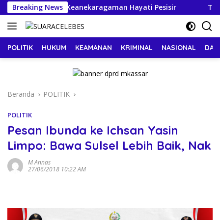
Langsung
 Kepulauan Jaga Keanekaragaman Hayati Pesisir
Breaking News
Tasmi
ke
konten
POLITIK
HUKUM
KEAMANAN
KRIMINAL
NASIONAL
DAE
Beranda
POLITIK
POLITIK
Pesan Ibunda ke Ichsan Yasin
Limpo: Bawa Sulsel Lebih Baik, Nak
M Annas
27/06/2018 10:22 AM