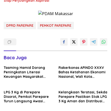
Siap Perjuangkan Aspirasi
DPRD PAREPARE
PEMKOT PAREPARE
Baca Juga
Tasming Hamid Dorong
Rakerkonas APINDO XXXV
Peningkatan Literasi
Bahas Ketahanan Ekonomi
Keuangan Masyarakat
Nasional, Wali Kota
Lewat Program GENCARKAN
Parepare Perkuat
Kolaborasi dengan Dunia
Usaha
LPG 3 Kg di Parepare
Kelangkaan Teratasi, Sekda
Disorot, Pemkot Parepare
Parepare Pastikan Stok LPG
Turun Langsung Awasi
3 Kg Aman dan Distribusi
Distribusi Hingga Pengecer
Tetap Diawasi Ketat