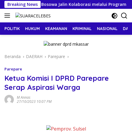
Langsung
ris Universitas Bosowa Jalin Kolaborasi melalui Program PLP 2
Breaking News
ke
konten
POLITIK
HUKUM
KEAMANAN
KRIMINAL
NASIONAL
DAE
Beranda
DAERAH
Parepare
Parepare
Ketua Komisi I DPRD Parepare
Serap Aspirasi Warga
M Annas
27/10/2023 10:07 PM