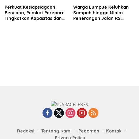
Perkuat Kesiapsiagaan
Warga Lumpue Keluhkan
Bencana, Pemkot Parepare
Sampah hingga Minim
Tingkatkan Kapasitas dan
Penerangan Jalan RS
Kemampuan Manajerial
Ainum Habibie, Muhammad
TRC BPBD
Sadar Siap Perjuangkan
Aspirasi
Redaksi
Tentang Kami
Pedoman
Kontak
Privacy Policy