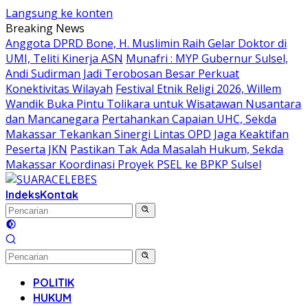
Langsung ke konten
Breaking News
Anggota DPRD Bone, H. Muslimin Raih Gelar Doktor di
UMI, Teliti Kinerja ASN
Munafri : MYP Gubernur Sulsel,
Andi Sudirman Jadi Terobosan Besar Perkuat
Konektivitas Wilayah
Festival Etnik Religi 2026, Willem
Wandik Buka Pintu Tolikara untuk Wisatawan Nusantara
dan Mancanegara
Pertahankan Capaian UHC, Sekda
Makassar Tekankan Sinergi Lintas OPD Jaga Keaktifan
Peserta JKN
Pastikan Tak Ada Masalah Hukum, Sekda
Makassar Koordinasi Proyek PSEL ke BPKP Sulsel
Indeks
Kontak
POLITIK
HUKUM