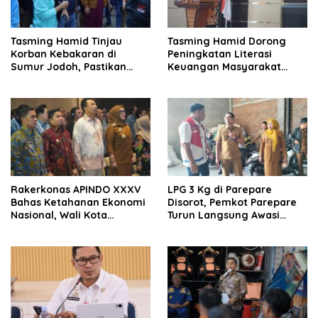
Tasming Hamid Tinjau
Tasming Hamid Dorong
Korban Kebakaran di
Peningkatan Literasi
Sumur Jodoh, Pastikan
Keuangan Masyarakat
Bantuan Segera Disalurkan
Lewat Program GENCARKAN
Rakerkonas APINDO XXXV
LPG 3 Kg di Parepare
Bahas Ketahanan Ekonomi
Disorot, Pemkot Parepare
Nasional, Wali Kota
Turun Langsung Awasi
Parepare Perkuat
Distribusi Hingga Pengecer
Kolaborasi dengan Dunia
Usaha