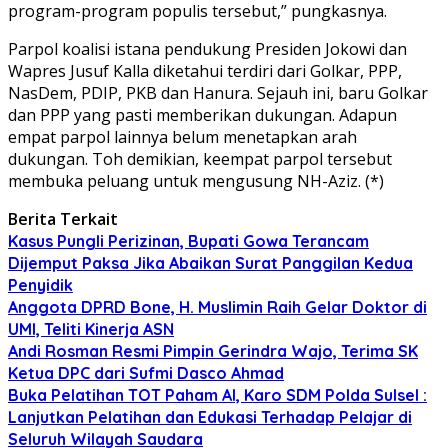
program-program populis tersebut,” pungkasnya.
Parpol koalisi istana pendukung Presiden Jokowi dan
Wapres Jusuf Kalla diketahui terdiri dari Golkar, PPP,
NasDem, PDIP, PKB dan Hanura. Sejauh ini, baru Golkar
dan PPP yang pasti memberikan dukungan. Adapun
empat parpol lainnya belum menetapkan arah
dukungan. Toh demikian, keempat parpol tersebut
membuka peluang untuk mengusung NH-Aziz. (*)
Berita Terkait
Kasus Pungli Perizinan, Bupati Gowa Terancam
Dijemput Paksa Jika Abaikan Surat Panggilan Kedua
Penyidik
Anggota DPRD Bone, H. Muslimin Raih Gelar Doktor di
UMI, Teliti Kinerja ASN
Andi Rosman Resmi Pimpin Gerindra Wajo, Terima SK
Ketua DPC dari Sufmi Dasco Ahmad
Buka Pelatihan TOT Paham AI, Karo SDM Polda Sulsel :
Lanjutkan Pelatihan dan Edukasi Terhadap Pelajar di
Seluruh Wilayah Saudara