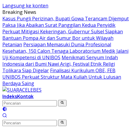
Langsung ke konten
Breaking News
Kasus Pungli Perizinan, Bupati Gowa Terancam Dijemput
Paksa Jika Abaikan Surat Panggilan Kedua Penyidik
Perkuat Mitigasi Kekeringan, Gubernur Sulsel Siapkan
Bantuan Pompa Air dan Sumur Bor untuk Wilayah
Petanian
Persiapan Memasuki Dunia Profesional
Kesehatan, 150 Calon Tenaga Laboratorium Medik Jalani
Uji Kompetensi di UNIBOS
Menikmati Senyum Indah
Indonesia dari Bumi Nawi Arigi, Festival Etnik Religi
Tolikara Siap Digelar
Finalisasi Kurikulum OBE, FEB
UNIBOS Perkuat Struktur Mata Kuliah Untuk Lulusan
Berdaya Saing
Indeks
Kontak