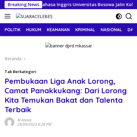
Langsung
dan Pendidikan Bahasa Inggris Universitas Bosowa Jalin Kolabo
Breaking News
ke
konten
POLITIK
HUKUM
KEAMANAN
KRIMINAL
NASIONAL
DAE
Beranda
Tak Berkategori
Pembukaan Liga Anak Lorong,
Camat Panakkukang: Dari Lorong
Kita Temukan Bakat dan Talenta
Terbaik
M Annas
28/09/2023 6:28 PM