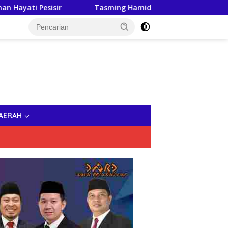
esisir
Tasming Hamid Dorong Peningkatan Literasi 
AERAH