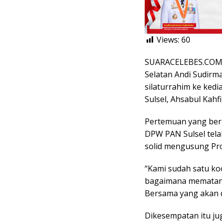
Views:
60
SUARACELEBES.COM, 
Selatan Andi Sudir
silaturrahim ke ked
Sulsel, Ahsabul Kahf
Pertemuan yang berl
DPW PAN Sulsel tel
solid mengusung Pro
“Kami sudah satu ko
bagaimana mematan
Bersama yang akan d
Dikesempatan itu ju