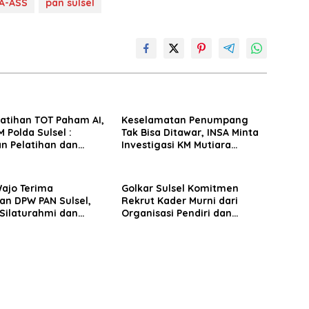
A-ASS
pan sulsel
latihan TOT Paham AI,
Keselamatan Penumpang
 Polda Sulsel :
Tak Bisa Ditawar, INSA Minta
n Pelatihan dan
Investigasi KM Mutiara
Terhadap Pelajar di
Sentosa II Objektif
 Wilayah Saudara
Wajo Terima
Golkar Sulsel Komitmen
an DPW PAN Sulsel,
Rekrut Kader Murni dari
Silaturahmi dan
Organisasi Pendiri dan
 Pembangunan
Didirikan