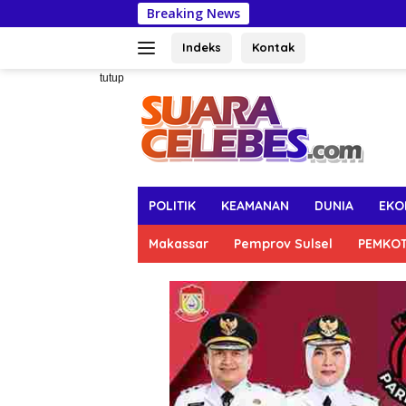
Langsung
Breaking News
DLH Makas
ke
konten
Indeks
Kontak
tutup
POLITIK
KEAMANAN
DUNIA
EKO
Makassar
Pemprov Sulsel
PEMKO