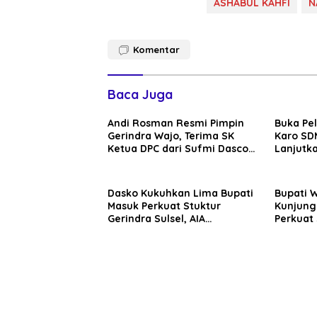
ASHABUL KAHFI
N
Komentar
Baca Juga
Andi Rosman Resmi Pimpin
Buka Pe
Gerindra Wajo, Terima SK
Karo SDM
Ketua DPC dari Sufmi Dasco
Lanjutka
Ahmad
Edukasi 
Seluruh
Dasko Kukuhkan Lima Bupati
Bupati 
Masuk Perkuat Stuktur
Kunjung
Gerindra Sulsel, AIA
Perkuat 
Targetkan Konsolidasi
Sinergi
hingga Tingkat TPS
Daerah