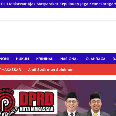
sar Ajak Masyarakat Kepulauan Jaga Keanekaragaman Hayati P
NOMI
HUKUM
KRIMINAL
NASIONAL
OLAHRAGA
D
T MAKASSAR
Andi Sudirman Sulaiman